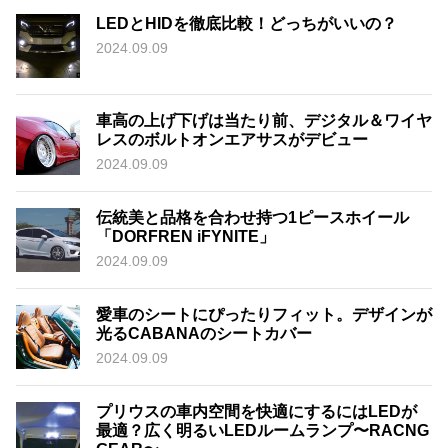
LEDとHIDを徹底比較！どっちがいいの？
2024.09.09
車高の上げ下げは当たり前、デジタル＆ワイヤ
レスのボルトオンエアサスがデビュー
2024.09.09
伝統美と品格を合わせ持つ1ピースホイール
「DORFREN iFYNITE」
2024.09.09
愛車のシートにぴったりフィット。デザインが
光るCABANAのシートカバー
2024.09.09
プリウスの車内空間を快適にするにはLEDが
最適？広く明るいLEDルームランプ〜RACNG