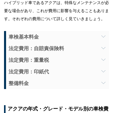
ハイブリッド車であるアクアは、特殊なメンテナンスが必
要な場合があり、これが費用に影響を与えることもありま
す。それぞれの費用について詳しく見ていきましょう。
車検基本料金
車検基本料金は、
車検を行う整備工場やディーラー
法定費用：自賠責保険料
に支払う労務費用
です。通常、この費用には車検の
自賠責保険料は、
すべての車が必ず加入しなければ
法定費用：重量税
際に行われる24ヶ月点検料/検査料/代行手数料などが
ならない強制保険
です。車検時には、この自賠責保
重量税は、車の重量に応じて支払う税金です。
アク
含まれています。
法定費用：印紙代
険を更新する必要があります。
アは1,150kg〜1,230kg程度の比較的軽量な設計
のた
印紙代は車検を受ける際に必要な法定費用の一部
整備料金
め、重量税も低めです。ハイブリッド車はエコカー
アクアの場合、他の車種と比較して特に高額ではあ
で、
車検の申請書や検査に必要な書類に貼付
するも
自賠責保険料は、車の種類や保険期間によって料金
整備料金は、
車の各部を調整したり部品を交換する
減税の対象となることが多く、アクアもグレードに
りませんが、
ディーラー
での車検は比較的高めの料
のです。
が決まります。アクアのような普通自動車の場合、
ための費用
です。アクアの整備費用には、ブレーキ
よってエコカー減税を受けられます。
金設定になることが一般的です。基本料金は整備工
保険料は軽自動車よりもやや高めに設定されていま
アクアの年式・グレード・モデル別の車検費
パッドやオイル交換、ワイパーゴムの交換や
バッテ
場や
ディーラー
の設備や技術力によって異なり、ま