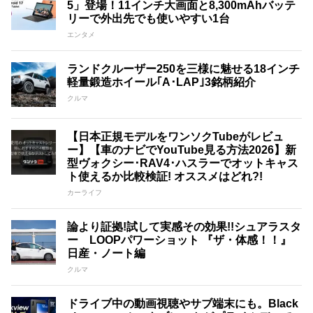
5」登場！11インチ大画面と8,300mAhバッテ
リーで外出先でも使いやすい1台
エンタメ
ランドクルーザー250を三様に魅せる18インチ
軽量鍛造ホイール｢A･LAP｣3銘柄紹介
クルマ
【日本正規モデルをワンソクTubeがレビュ
ー】【車のナビでYouTube見る方法2026】新
型ヴォクシー･RAV4･ハスラーでオットキャス
ト使えるか比較検証! オススメはどれ?!
カーライフ
論より証拠!試して実感その効果!!シュアラスタ
ー LOOPパワーショット 『ザ・体感！！』
日産・ノート編
クルマ
ドライブ中の動画視聴やサブ端末にも。Black