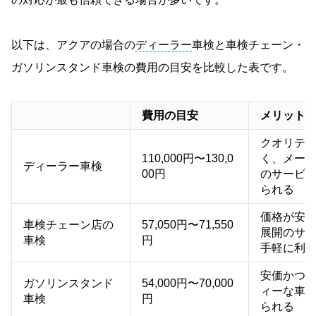
以下は、アクアの場合の
ディーラー
車検と車検チェーン・
ガソリンスタンド車検の費用の目安を比較した表です。
費用の目安
メリット
クオリテ
110,000円〜130,0
く、メー
ディーラー車検
00円
のサービ
られる
価格が安
車検チェーン店の
57,050円〜71,550
展開のサ
車検
円
手軽に利
安価かつ
ガソリンスタンド
54,000円〜70,000
ィーな車
車検
円
られる