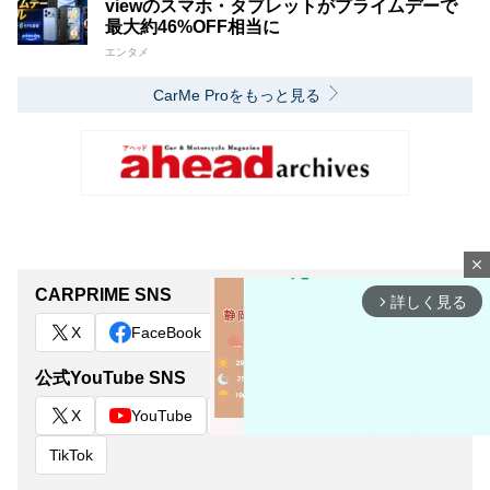
viewのスマホ・タブレットがプライムデーで
最大約46%OFF相当に
エンタメ
CarMe Proをもっと見る
close
CARPRIME SNS
詳しく見る
arrow_forward_ios
X
FaceBook
公式YouTube SNS
X
YouTube
Instagram
LINE
TikTok