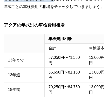
フレンドマチック取付用専用車 X
年式ごとの車検費用の相場をチェックしていきましょう。
フレンドマチック取付用専用車 X（E-Four）
GR SPORT
アクアの年式別の車検費用相場
車検費用相場
アクアはモデルや年式によって重量が多少異なりま
合計
車検基本
すが、どれも1,000kg〜1,500kgの範囲内なので重量
57,050円〜71,550
13,000円〜
13年まで
税は変わりません。2年間で24,600円です。
円
円
66,650円〜81,150
13,000円〜
13年超
円
円
70,250円〜84,750
13,000円〜
18年超
円
円