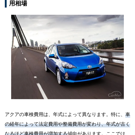
印紙代は、車検をどこで受けるかによって多少の差
すが、他の普通車と同程度です。
用相場
リー
交換などが含まれます。これらの整備に必要な
アクアでエコカー減税が受けられるモデルは、以下
た地域差もあります。
が生じることがあります。通常の車検であれば、軽
パーツや工賃によって料金が変動します。
の通りです。
自動車や普通自動車ともに一定の料金が設定されて
保険料は政府によって統一されているため、どの整
さらに、通常の点検や検査のほかにハイブリッドシ
いますが、
ユーザー車検
などの場合は異なる場合が
備工場や
ディーラー
で車検を受けても同じ料金にな
特に、アクアはハイブリッド
バッテリー
を搭載して
ステムの診断が含まれる場合もあるため、それによ
エコカー減税が受けられるモデル
あります。
ります。アクアは、2年間で17,650円となります。
いるため、
バッテリー
の状態によっては交換が必要
って料金が変動することもあります。
になる場合があります。ハイブリッド車特有の部品
Z
アクアの車検でかかる印紙代は、1,600円〜2,300円
は高価なことが多く、交換が必要な場合は通常の車
Z（E-Four）
です。
よりも整備費用が高くなる可能性があることを覚え
G
ておきましょう。
G（E-Four）
X
X（E-Four）
特別仕様車 Z“Raffine”
アクアの車検費用は、年式によって異なります。特に、
車
特別仕様車 Z“Raffine”（E-Four）
の経年によって法定費用や整備費用が変わり、年式が古く
フレンドマチック取付用専用車 G
なるほど車検費用が増加する
傾向があります。ここでは、