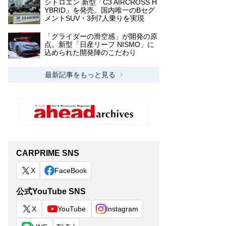
シトロエン 新型「C3 AIRCROSS H
YBRID」を発売。国内唯一のBセグ
メントSUV・3列7人乗りを実現
「グライダーの滑空感」が開発の原
点。新型「日産リーフ NISMO」に
込められた開発陣のこだわり
最新記事をもっと見る
CARPRIME SNS
X
FaceBook
公式YouTube SNS
X
YouTube
Instagram