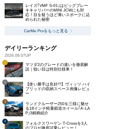
レイズ｢VMF S-01｣はビッグブレー
キキャリパーのMINI JCWにも対
応！目を疑うほど薄いスポークに込
められた秘密
CarMe Proをもっと見る
デイリーランキング
2026.08.07UP
マツダ2のグレードの違いを徹底解
説｜狙い目は特別仕様車！
【使い勝手は良好!?】ヴィッツ ハイ
ブリッドの収納スペース画像レビュ
ー
ランドクルーザー250を三様に魅せ
る18インチ軽量鍛造ホイール｢A･LA
P｣3銘柄紹介
フォルクスワーゲン T-Crossを3人
のプロが徹底試乗レビュー！