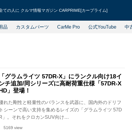
ての人に クルマ情報マガジン CARPRIME[カープライム]
用品
カスタムパーツ
CarMe Pro
公式YouTube
中
「グラムライツ 57DR-X」にランクル向け18イ
ンチ追加/同シリーズに高耐荷重仕様「57DR-X
HD」登場！
優れた剛性と軽量性のバランスを武器に、国内外のドリフ
トシーンで高い支持を集めるレイズの「グラムライツ 57D
R」。それをクロカンSUV向け…
5169 view