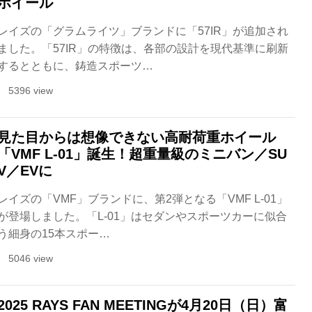
ホイール
レイズの「グラムライツ」ブランドに「57IR」が追加され
ました。「57IR」の特徴は、各部の設計を現代基準に刷新
するとともに、鋳造スポーツ…
5396 view
見た目からは想像できない高耐荷重ホイール
「VMF L-01」誕生！超重量級のミニバン／SU
V／EVに
レイズの「VMF」ブランドに、第2弾となる「VMF L-01」
が登場しました。「L-01」はセダンやスポーツカーに似合
う細身の15本スポー…
5046 view
2025 RAYS FAN MEETINGが4月20日（日）富