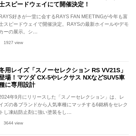
士スピードウェイにて開催決定！
RAYS好きが一堂に会するRAYS FAN MEETINGが今年も富
士スピードウェイで開催決定。RAYSの最新ホイールやデモ
カーの展示。シ…
1927 view
冬用レイズ「スノーセレクション RS VV21S」
登場！マツダ CX-5やレクサス NXなどSUV5車
種に専用設計
2024年9月にリリースした「スノーセレクション」は、レ
イズの各ブランドから人気車種にマッチする6銘柄をセレク
トし凍結防止剤に強い塗装をし…
3644 view