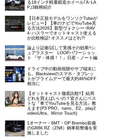
る18インチ軽量鍛造ホイール｢A･LA
P｣3銘柄紹介
【日本正規モデルをワンソクTubeが
レビュー】【車のナビでYouTube見
る方法2026】新型ヴォクシー･RAV
4･ハスラーでオットキャスト使える
か比較検証! オススメはどれ?!
論より証拠!試して実感その効果!!シ
ュアラスター LOOPパワーショッ
ト 『ザ・体感！！』日産・ノート編
ドライブ中の動画視聴やサブ端末に
も。Blackviewのスマホ・タブレッ
トがプライムデーで最大約46%OFF
相当に
【オットキャスト徹底比較!!】結局
どれを買えばいいの？皆さんにベス
トな『車でYouTubeを見る方法』教
えます(P3 PRO、nano、E2、play2
videoUltra、Mirror Touch)
1オーナー・6MT・OP Brembo装備
のGR86 RZ（ZN8）納車前整備を実
施しました