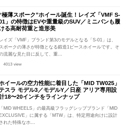
“極薄スポーク”ホイール誕生！レイズ「VMF S-
01」の特徴はEVや重量級のSUV／ミニバンも履
ける高耐荷重と造形美
レイズ「VMF」ブランド第3のモデルとなる「S-01」は、
スポークの薄さが特徴となる鍛造1ピースホイールです。そ
の流麗な見た目に反して、重…
4013 view
ホイールの空力性能に着目した「MID TW025」
テスラ モデル3／モデルY／日産 アリア専用設
計18〜20インチをラインナップ
「MID WHEELS」の最高級フラッグシップブランド「MID
EXCLUSIVE」に属する「MTW」は、特定用途向けに設計
された特殊なホ…