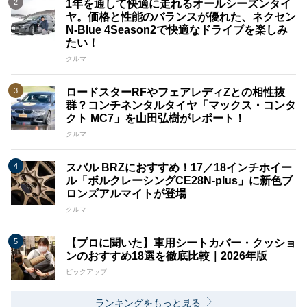
1年を通して快適に走れるオールシーズンタイ
ヤ。価格と性能のバランスが優れた、ネクセン
N-Blue 4Season2で快適なドライブを楽しみ
たい！
クルマ
ロードスターRFやフェアレディZとの相性抜
群？コンチネンタルタイヤ「マックス・コンタ
クト MC7」を山田弘樹がレポート！
クルマ
スバル BRZにおすすめ！17／18インチホイー
ル「ボルクレーシングCE28N-plus」に新色ブ
ロンズアルマイトが登場
クルマ
【プロに聞いた】車用シートカバー・クッショ
ンのおすすめ18選を徹底比較｜2026年版
ピックアップ
ランキングをもっと見る