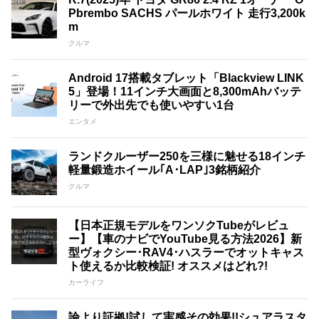
Pbrembo SACHS パールホワイト 走行3,200k
m
クルマ
Android 17搭載タブレット「Blackview LINK
5」登場！11インチ大画面と8,300mAhバッテ
リーで外出先でも使いやすい1台
エンタメ
ランドクルーザー250を三様に魅せる18インチ
軽量鍛造ホイール｢A･LAP｣3銘柄紹介
クルマ
【日本正規モデルをワンソクTubeがレビュ
ー】【車のナビでYouTube見る方法2026】新
型ヴォクシー･RAV4･ハスラーでオットキャス
ト使えるか比較検証! オススメはどれ?!
カーライフ
論より証拠!試して実感その効果!!シュアラスタ