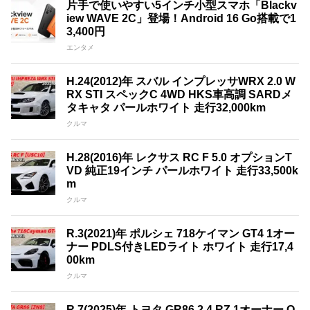
片手で使いやすい5インチ小型スマホ「Blackv
iew WAVE 2C」登場！Android 16 Go搭載で1
3,400円
エンタメ
H.24(2012)年 スバル インプレッサWRX 2.0 W
RX STI スペックC 4WD HKS車高調 SARDメ
タキャタ パールホワイト 走行32,000km
クルマ
H.28(2016)年 レクサス RC F 5.0 オプションT
VD 純正19インチ パールホワイト 走行33,500k
m
クルマ
R.3(2021)年 ポルシェ 718ケイマン GT4 1オー
ナー PDLS付きLEDライト ホワイト 走行17,4
00km
クルマ
R.7(2025)年 トヨタ GR86 2.4 RZ 1オーナー O