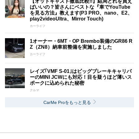
【オットキャスト徹底比較!!】結局どれを買え
ばいいの？皆さんにベストな『車でYouTube
を見る方法』教えます(P3 PRO、nano、E2、
play2videoUltra、Mirror Touch)
カーライフ
1オーナー・6MT・OP Brembo装備のGR86 R
Z（ZN8）納車前整備を実施しました
カーライフ
レイズ｢VMF S-01｣はビッグブレーキキャリパ
ーのMINI JCWにも対応！目を疑うほど薄いス
ポークに込められた秘密
クルマ
CarMe Proをもっと見る