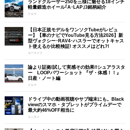
ランドクルーザー250を三様に魅せる18インチ
軽量鍛造ホイール｢A･LAP｣3銘柄紹介
クルマ
【日本正規モデルをワンソクTubeがレビュ
ー】【車のナビでYouTube見る方法2026】新
型ヴォクシー･RAV4･ハスラーでオットキャス
ト使えるか比較検証! オススメはどれ?!
カーライフ
論より証拠!試して実感その効果!!シュアラスタ
ー LOOPパワーショット 『ザ・体感！！』
日産・ノート編
クルマ
ドライブ中の動画視聴やサブ端末にも。Black
viewのスマホ・タブレットがプライムデーで
最大約46%OFF相当に
エンタメ