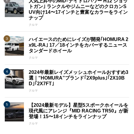
人気上昇中のMID｢ナイトロパワー H12 ショッ
トガン｣ ランクルやジムニーなどのクロカンS
UV向け14〜17インチと豊富なカラーをライン
ナップ
クルマ
ハイエースのためにレイズが開発｢HOMURA 2
x9L-RA｣ 17／18インチをカバーするニュース
タンダードホイール
クルマ
2024年最新レイズメッシュホイールおすすめ3
選｜“HOMURA”ブランド｢2X9plus｣｢2X10B
D｣｢2X7FT｣
クルマ
【2024最新モデル】星型5スポークホイールを
現代風にアレンジ『MID RACING TR50』が新
登場！15〜18インチをラインナップ
クルマ