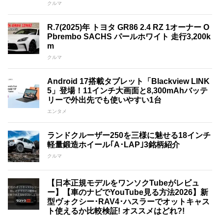
クルマ
R.7(2025)年 トヨタ GR86 2.4 RZ 1オーナー O
Pbrembo SACHS パールホワイト 走行3,200k
m
クルマ
Android 17搭載タブレット「Blackview LINK
5」登場！11インチ大画面と8,300mAhバッテ
リーで外出先でも使いやすい1台
エンタメ
ランドクルーザー250を三様に魅せる18インチ
軽量鍛造ホイール｢A･LAP｣3銘柄紹介
クルマ
【日本正規モデルをワンソクTubeがレビュ
ー】【車のナビでYouTube見る方法2026】新
型ヴォクシー･RAV4･ハスラーでオットキャス
ト使えるか比較検証! オススメはどれ?!