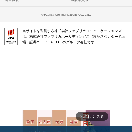
廃車買取
事故車買取
© Fabrica Communications Co., LTD.
当サイトを運営する株式会社ファブリカコミュニケーションズ
は、株式会社ファブリカホールディングス（東証スタンダード上
場 証券コード：4193）のグループ会社です。
詳しく見る
arrow_forward_ios