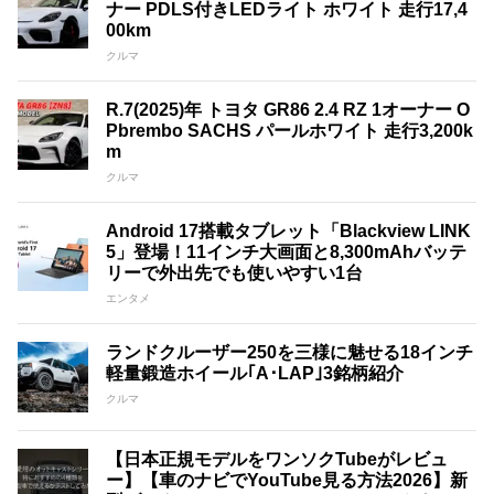
ナー PDLS付きLEDライト ホワイト 走行17,4
00km
クルマ
R.7(2025)年 トヨタ GR86 2.4 RZ 1オーナー O
Pbrembo SACHS パールホワイト 走行3,200k
m
クルマ
Android 17搭載タブレット「Blackview LINK
5」登場！11インチ大画面と8,300mAhバッテ
リーで外出先でも使いやすい1台
エンタメ
ランドクルーザー250を三様に魅せる18インチ
軽量鍛造ホイール｢A･LAP｣3銘柄紹介
クルマ
【日本正規モデルをワンソクTubeがレビュ
ー】【車のナビでYouTube見る方法2026】新