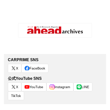
CARPRIME SNS
X
FaceBook
公式YouTube SNS
X
YouTube
Instagram
LINE
TikTok