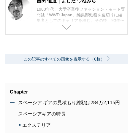
吉田 恒道｜よしだ つねみち
1980年代、大学卒業後ファッション・モード専
門誌「WWD Japan」編集部勤務を皮切りに編
集者としてのキャリアを積む。その後、90年〜
2000年代、中堅出版社ダイヤモンド社の自動車
専門誌・副編集長に就く。以降、男性ライフス
タイル誌「Straight’」（扶桑社）など複数の男
性誌編集長を歴任し独立、フリーランスのエデ
ィターに、現職。著書に「シングルモルトの愉
しみ方」（学習研究社）がある。
この記事のすべての画像を表示する（6枚）
Chapter
スペーシア ギアの見積もり総額は284万2,115円
スペーシアギアの特長
エクステリア