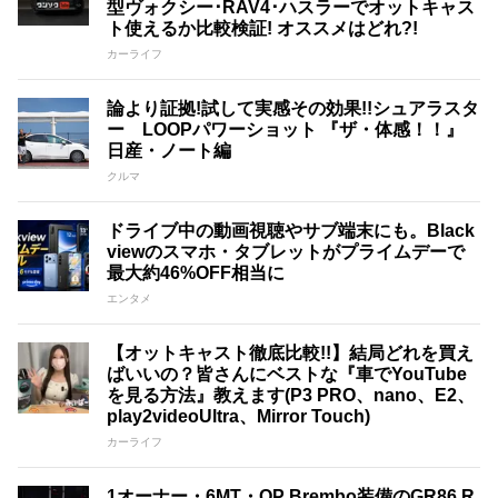
型ヴォクシー･RAV4･ハスラーでオットキャス
ト使えるか比較検証! オススメはどれ?!
カーライフ
論より証拠!試して実感その効果!!シュアラスタ
ー LOOPパワーショット 『ザ・体感！！』
日産・ノート編
クルマ
ドライブ中の動画視聴やサブ端末にも。Black
viewのスマホ・タブレットがプライムデーで
最大約46%OFF相当に
エンタメ
【オットキャスト徹底比較!!】結局どれを買え
ばいいの？皆さんにベストな『車でYouTube
を見る方法』教えます(P3 PRO、nano、E2、
play2videoUltra、Mirror Touch)
カーライフ
1オーナー・6MT・OP Brembo装備のGR86 R