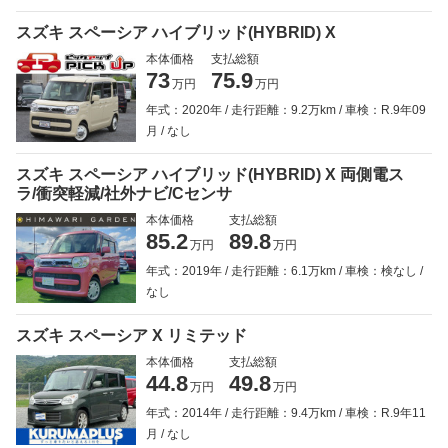
スズキ スペーシア ハイブリッド(HYBRID) X
本体価格
支払総額
73
75.9
万円
万円
年式：2020年
走行距離：9.2万km
車検：R.9年09
月
なし
スズキ スペーシア ハイブリッド(HYBRID) X 両側電ス
ラ/衝突軽減/社外ナビ/Cセンサ
本体価格
支払総額
85.2
89.8
万円
万円
年式：2019年
走行距離：6.1万km
車検：検なし
なし
スズキ スペーシア X リミテッド
本体価格
支払総額
44.8
49.8
万円
万円
年式：2014年
走行距離：9.4万km
車検：R.9年11
月
なし