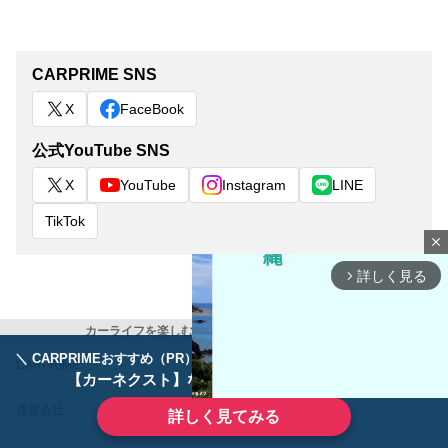
CARPRIME SNS
X
FaceBook
公式YouTube SNS
X
YouTube
Instagram
LINE
TikTok
close
詳しく見る
arrow_forward_ios
カーライフを楽しむ全ての人に クルマ情報マガジン
＼ CARPRIMEおすすめ（PR） ／
ディーラーで手放すのはもったいない！
CARPRIME
カスタムCarMe
【カーネクスト】ならどんなクルマも高価買取
運営会社
お問い合わせ
詳しく見てみる