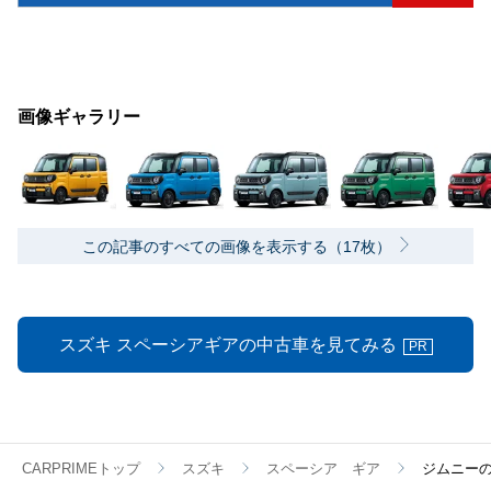
画像ギャラリー
この記事のすべての画像を表示する（17枚）
スズキ スペーシアギアの中古車を見てみる
PR
CARPRIMEトップ
スズキ
スペーシア ギア
ジムニーの