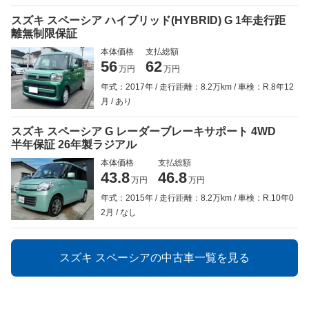
スズキ スペーシア ハイブリッド(HYBRID) G 1年走行距
離無制限保証
本体価格
支払総額
56
62
万円
万円
年式：2017年
走行距離：8.2万km
車検：R.8年12
月
あり
スズキ スペーシア G レーダーブレーキサポート 4WD
半年保証 26年製ラジアル
本体価格
支払総額
43.8
46.8
万円
万円
年式：2015年
走行距離：8.2万km
車検：R.10年0
2月
なし
スズキ スペーシアの中古車一覧を見る