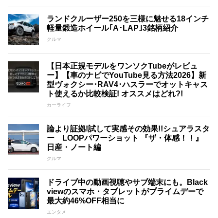
ランドクルーザー250を三様に魅せる18インチ
軽量鍛造ホイール｢A･LAP｣3銘柄紹介
クルマ
【日本正規モデルをワンソクTubeがレビュ
ー】【車のナビでYouTube見る方法2026】新
型ヴォクシー･RAV4･ハスラーでオットキャス
ト使えるか比較検証! オススメはどれ?!
カーライフ
論より証拠!試して実感その効果!!シュアラスタ
ー LOOPパワーショット 『ザ・体感！！』
日産・ノート編
クルマ
ドライブ中の動画視聴やサブ端末にも。Black
viewのスマホ・タブレットがプライムデーで
最大約46%OFF相当に
エンタメ