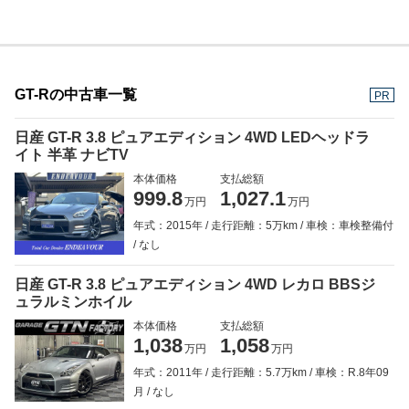
GT-Rの中古車一覧
PR
日産 GT-R 3.8 ピュアエディション 4WD LEDヘッドラ
イト 半革 ナビTV
本体価格
支払総額
999.8
1,027.1
万円
万円
年式：2015年
走行距離：5万km
車検：車検整備付
なし
日産 GT-R 3.8 ピュアエディション 4WD レカロ BBSジ
ュラルミンホイル
本体価格
支払総額
1,038
1,058
万円
万円
年式：2011年
走行距離：5.7万km
車検：R.8年09
月
なし