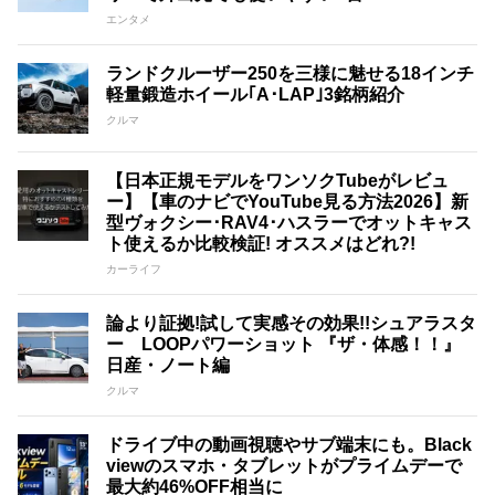
エンタメ
ランドクルーザー250を三様に魅せる18インチ
軽量鍛造ホイール｢A･LAP｣3銘柄紹介
クルマ
【日本正規モデルをワンソクTubeがレビュ
ー】【車のナビでYouTube見る方法2026】新
型ヴォクシー･RAV4･ハスラーでオットキャス
ト使えるか比較検証! オススメはどれ?!
カーライフ
論より証拠!試して実感その効果!!シュアラスタ
ー LOOPパワーショット 『ザ・体感！！』
日産・ノート編
クルマ
ドライブ中の動画視聴やサブ端末にも。Black
viewのスマホ・タブレットがプライムデーで
最大約46%OFF相当に