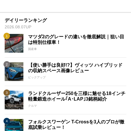
デイリーランキング
2026.08.07UP
マツダ2のグレードの違いを徹底解説｜狙い目
は特別仕様車！
国産車
【使い勝手は良好!?】ヴィッツ ハイブリッド
の収納スペース画像レビュー
ピックアップ
ランドクルーザー250を三様に魅せる18インチ
軽量鍛造ホイール｢A･LAP｣3銘柄紹介
クルマ
フォルクスワーゲン T-Crossを3人のプロが徹
底試乗レビュー！