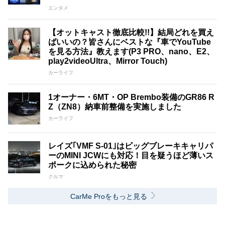
エンタメ
【オットキャスト徹底比較!!】結局どれを買え
ばいいの？皆さんにベストな『車でYouTube
を見る方法』教えます(P3 PRO、nano、E2、
play2videoUltra、Mirror Touch)
カーライフ
1オーナー・6MT・OP Brembo装備のGR86 R
Z（ZN8）納車前整備を実施しました
カーライフ
レイズ｢VMF S-01｣はビッグブレーキキャリパ
ーのMINI JCWにも対応！目を疑うほど薄いス
ポークに込められた秘密
クルマ
CarMe Proをもっと見る