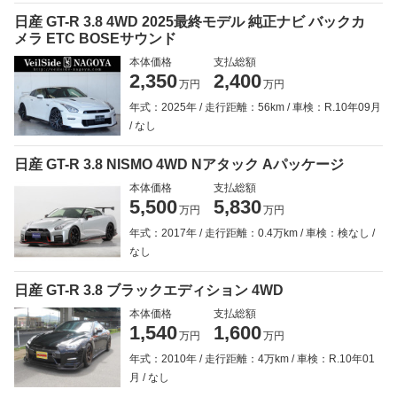
日産 GT-R 3.8 4WD 2025最終モデル 純正ナビ バックカ
メラ ETC BOSEサウンド
本体価格
支払総額
2,350
2,400
万円
万円
年式：2025年
走行距離：56km
車検：R.10年09月
なし
日産 GT-R 3.8 NISMO 4WD Nアタック Aパッケージ
本体価格
支払総額
5,500
5,830
万円
万円
年式：2017年
走行距離：0.4万km
車検：検なし
なし
日産 GT-R 3.8 ブラックエディション 4WD
本体価格
支払総額
1,540
1,600
万円
万円
年式：2010年
走行距離：4万km
車検：R.10年01
月
なし