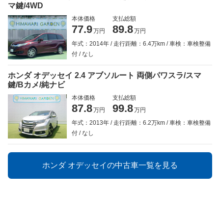
マ鍵/4WD
本体価格
支払総額
77.9
89.8
万円
万円
年式：2014年
走行距離：6.4万km
車検：車検整備
付
なし
ホンダ オデッセイ 2.4 アブソルート 両側パワスラ/スマ
鍵/Bカメ/純ナビ
本体価格
支払総額
87.8
99.8
万円
万円
年式：2013年
走行距離：6.2万km
車検：車検整備
付
なし
ホンダ オデッセイの中古車一覧を見る