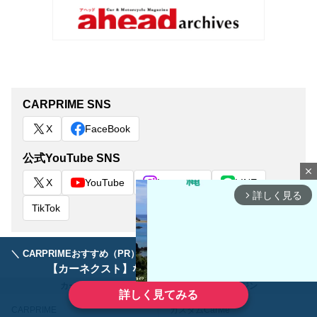
CARPRIME SNS
X
FaceBook
公式YouTube SNS
close
X
YouTube
Instagram
LINE
詳しく見る
arrow_forward_ios
TikTok
＼ CARPRIMEおすすめ（PR） ／
ディーラーで手放すのはもったいない！
【カーネクスト】ならどんなクルマも高価買取
カーライフを楽しむ全ての人に クルマ情報マガジン
詳しく見てみる
CARPRIME
カスタムCarMe