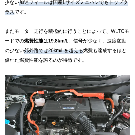
少ない
加速フィールは国産Lサイズミニバンでもトップク
ラス
です。
またモーター走行を積極的に行うことによって、WLTCモ
ードでの
燃費性能は19.8km/
L。信号が少なく、速度変動
の少ない
郊外路では20km/Lを超える
燃費も達成するほど
優れた燃費性能を誇るのが特徴です。