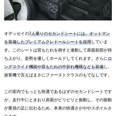
オデッセイの
7人乗りのセカンドシートには、オットマン
を装備したプレミアムクレドールシートを採用
していま
す。このシートは背もたれを倒すと連動して座面前部が持
ち上がり、姿勢を優しくホールドしてくれます。さらに
ロ
ングスライド機能や背もたれの中折れ機構なども装備
し、
旅客機で言えばまさにファーストクラスのもてなしです。
この室内でもっとも快適であるはずのセカンドシートです
が、走行中にときおり床面がビリビリと振動し、その振動
が乗員の足に伝わるため、本来の快適さがややスポイルさ