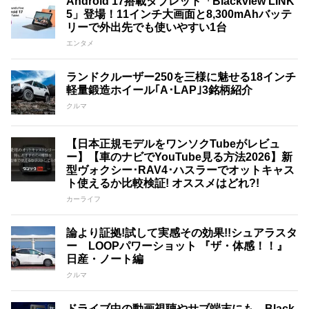
Android 17搭載タブレット「Blackview LINK
5」登場！11インチ大画面と8,300mAhバッテ
リーで外出先でも使いやすい1台
エンタメ
ランドクルーザー250を三様に魅せる18インチ
軽量鍛造ホイール｢A･LAP｣3銘柄紹介
クルマ
【日本正規モデルをワンソクTubeがレビュ
ー】【車のナビでYouTube見る方法2026】新
型ヴォクシー･RAV4･ハスラーでオットキャス
ト使えるか比較検証! オススメはどれ?!
カーライフ
論より証拠!試して実感その効果!!シュアラスタ
ー LOOPパワーショット 『ザ・体感！！』
日産・ノート編
クルマ
ドライブ中の動画視聴やサブ端末にも。Black