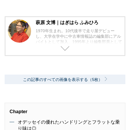
萩原 文博｜はぎはら ふみひろ
1970年生まれ。10代後半で走り屋デビュー
し、大学在学中に中古車情報誌の編集部にアル
バイトとして加入。1995年より編集部員として
編集作業に本格的に携わる。中古車の流通、販
売店に精通し、「中古車相場師」として活動。
2006年からフリーランスの編集者となり、中古
車だけでなく、現在は日本で最も多くの広報車
両を借り出して取材を行い、新車でもユーザー
視点のバイヤーズガイドを中心に、人気車種の
この記事のすべての画像を表示する（5枚）
動向や流行りの装備の価値評価などを加味し
た、総合的に買いのクルマ・グレードの紹介を
モットーとしている。
Chapter
オデッセイの優れたハンドリングとフラットな乗
り味は◎