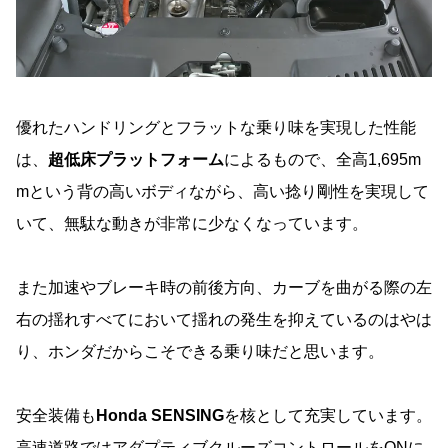
優れたハンドリングとフラットな乗り味を実現した性能
は、
超低床プラットフォーム
によるもので、全高1,695m
mという背の高いボディながら、高い捻り剛性を実現して
いて、無駄な動きが非常に少なくなっています。
また加速やブレーキ時の前後方向、カーブを曲がる際の左
右の揺れすべてにおいて揺れの発生を抑えているのはやは
り、ホンダだからこそできる乗り味だと思います。
安全装備も
Honda SENSING
を核として充実しています。
高速道路ではアダプティブ
クルーズコントロール
をONに