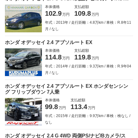
本体価格
支払総額
102.9
109.8
万円
万円
年式：2013年
走行距離：4.8万km
車検：R.8年11
月
なし
ホンダ オデッセイ 2.4 アブソルート EX
本体価格
支払総額
114.8
119.8
万円
万円
年式：2014年
走行距離：9.3万km
車検：R.9年04
月
なし
ホンダ オデッセイ 2.4 アブソルート EX ホンダセンシン
グ フリップダウン 7人乗
本体価格
支払総額
99.8
113.4
万円
万円
年式：2015年
走行距離：9.9万km
車検：検なし
なし
ホンダ オデッセイ 2.4 G 4WD 両側PS/ナビ/Bカメラ/ス