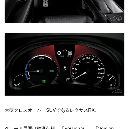
大型クロスオーバーSUVであるレクサスRX。
グレード展開は標準仕様、「Version S」、「Version