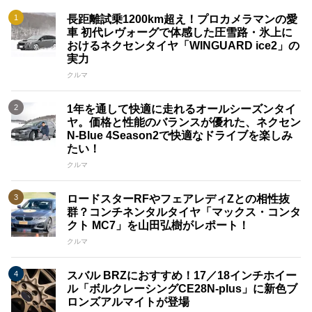
長距離試乗1200km超え！プロカメラマンの愛
車 初代レヴォーグで体感した圧雪路・氷上に
おけるネクセンタイヤ「WINGUARD ice2」の
実力
クルマ
1年を通して快適に走れるオールシーズンタイ
ヤ。価格と性能のバランスが優れた、ネクセン
N-Blue 4Season2で快適なドライブを楽しみ
たい！
クルマ
ロードスターRFやフェアレディZとの相性抜
群？コンチネンタルタイヤ「マックス・コンタ
クト MC7」を山田弘樹がレポート！
クルマ
スバル BRZにおすすめ！17／18インチホイー
ル「ボルクレーシングCE28N-plus」に新色ブ
ロンズアルマイトが登場