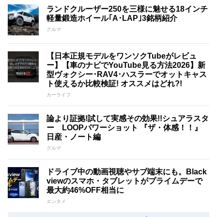
ランドクルーザー250を三様に魅せる18インチ
軽量鍛造ホイール｢A･LAP｣3銘柄紹介
クルマ
【日本正規モデルをワンソクTubeがレビュ
ー】【車のナビでYouTube見る方法2026】新
型ヴォクシー･RAV4･ハスラーでオットキャス
ト使えるか比較検証! オススメはどれ?!
カーライフ
論より証拠!試して実感その効果!!シュアラスタ
ー LOOPパワーショット 『ザ・体感！！』
日産・ノート編
クルマ
ドライブ中の動画視聴やサブ端末にも。Black
viewのスマホ・タブレットがプライムデーで
最大約46%OFF相当に
エンタメ