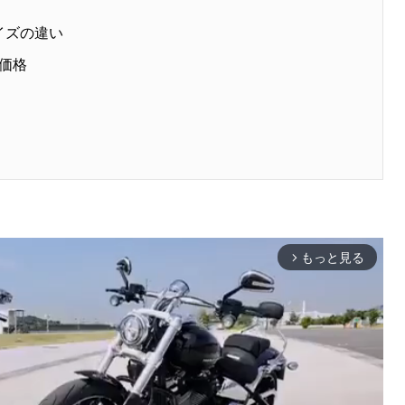
イズの違い
価格
もっと見る
arrow_forward_ios