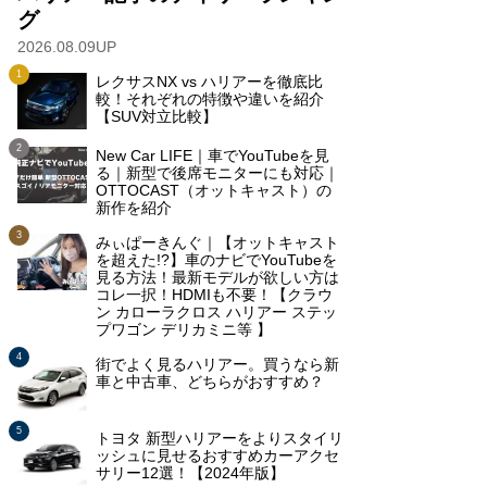
グ
2026.08.09UP
レクサスNX vs ハリアーを徹底比
較！それぞれの特徴や違いを紹介
【SUV対立比較】
New Car LIFE｜車でYouTubeを見
る｜新型で後席モニターにも対応｜
OTTOCAST（オットキャスト）の
新作を紹介
みぃぱーきんぐ｜【オットキャスト
を超えた!?】車のナビでYouTubeを
見る方法！最新モデルが欲しい方は
コレ一択！HDMIも不要！【クラウ
ン カローラクロス ハリアー ステッ
プワゴン デリカミニ等 】
街でよく見るハリアー。買うなら新
車と中古車、どちらがおすすめ？
トヨタ 新型ハリアーをよりスタイリ
ッシュに見せるおすすめカーアクセ
サリー12選！【2024年版】