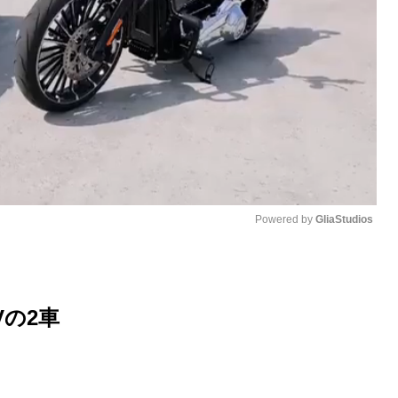
Powered by 
GliaStudios
M
u
の2車
t
e