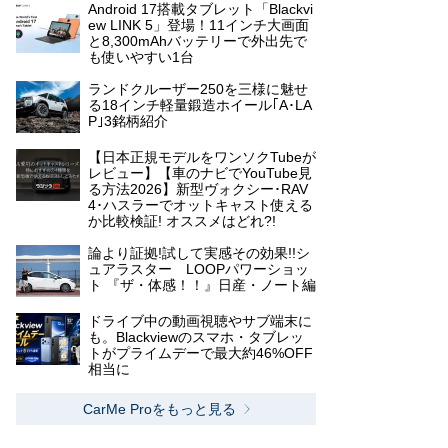
Android 17搭載タブレット「Blackvi
ew LINK 5」登場！11インチ大画面
と8,300mAhバッテリーで外出先で
も使いやすい1台
ランドクルーザー250を三様に魅せ
る18インチ軽量鍛造ホイール｢A･LA
P｣3銘柄紹介
【日本正規モデルをワンソクTubeが
レビュー】【車のナビでYouTube見
る方法2026】新型ヴォクシー･RAV
4･ハスラーでオットキャスト使える
か比較検証! オススメはどれ?!
論より証拠!試して実感その効果!!シ
ュアラスター LOOPパワーショッ
ト 『ザ・体感！！』日産・ノート編
ドライブ中の動画視聴やサブ端末に
も。Blackviewのスマホ・タブレッ
トがプライムデーで最大約46%OFF
相当に
CarMe Proをもっと見る