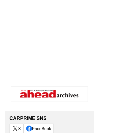
CARPRIME SNS
X
FaceBook