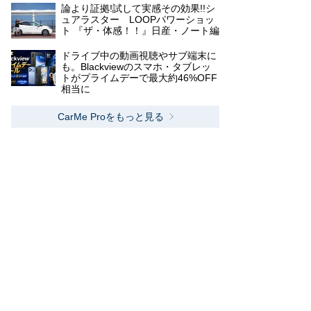
論より証拠!試して実感その効果!!シ
ュアラスター LOOPパワーショッ
ト 『ザ・体感！！』日産・ノート編
ドライブ中の動画視聴やサブ端末に
も。Blackviewのスマホ・タブレッ
トがプライムデーで最大約46%OFF
相当に
CarMe Proをもっと見る