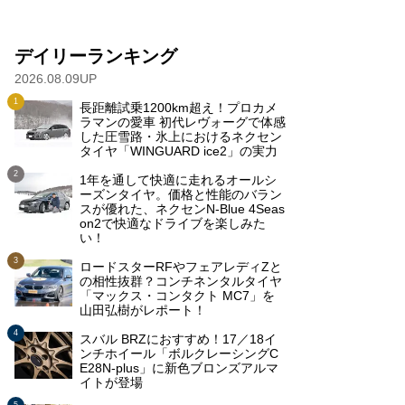
デイリーランキング
2026.08.09UP
長距離試乗1200km超え！プロカメ
ラマンの愛車 初代レヴォーグで体感
した圧雪路・氷上におけるネクセン
タイヤ「WINGUARD ice2」の実力
1年を通して快適に走れるオールシ
ーズンタイヤ。価格と性能のバラン
スが優れた、ネクセンN-Blue 4Seas
on2で快適なドライブを楽しみた
い！
ロードスターRFやフェアレディZと
の相性抜群？コンチネンタルタイヤ
「マックス・コンタクト MC7」を
山田弘樹がレポート！
スバル BRZにおすすめ！17／18イ
ンチホイール「ボルクレーシングC
E28N-plus」に新色ブロンズアルマ
イトが登場