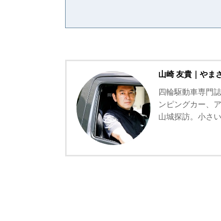
山崎 友貴｜やま
四輪駆動車専門誌
ンピングカー、
山城探訪。小さ