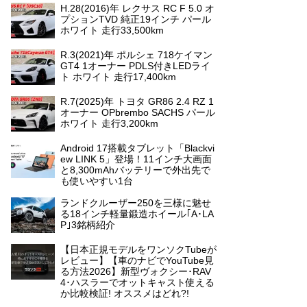
H.28(2016)年 レクサス RC F 5.0 オ
プションTVD 純正19インチ パール
ホワイト 走行33,500km
R.3(2021)年 ポルシェ 718ケイマン
GT4 1オーナー PDLS付きLEDライ
ト ホワイト 走行17,400km
R.7(2025)年 トヨタ GR86 2.4 RZ 1
オーナー OPbrembo SACHS パール
ホワイト 走行3,200km
Android 17搭載タブレット「Blackvi
ew LINK 5」登場！11インチ大画面
と8,300mAhバッテリーで外出先で
も使いやすい1台
ランドクルーザー250を三様に魅せ
る18インチ軽量鍛造ホイール｢A･LA
P｣3銘柄紹介
【日本正規モデルをワンソクTubeが
レビュー】【車のナビでYouTube見
る方法2026】新型ヴォクシー･RAV
4･ハスラーでオットキャスト使える
か比較検証! オススメはどれ?!