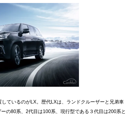
置しているのがLX。歴代LXは、ランドクルーザーと兄弟車
の80系、2代目は100系、現行型である３代目は200系と