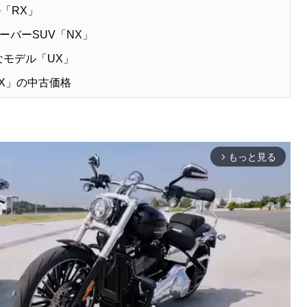
「RX」
バーSUV「NX」
なモデル「UX」
UX」の中古価格
もっと見る
arrow_forward_ios