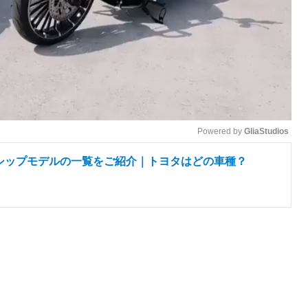
Powered by 
GliaStudios
シップモデルの一覧をご紹介｜トヨタはどの車種？
M
u
t
e
」