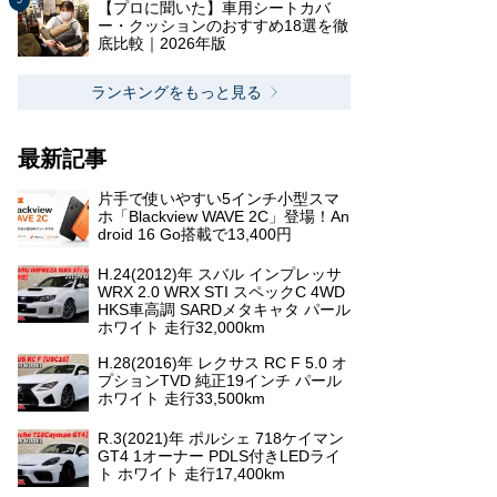
【プロに聞いた】車用シートカバ
ー・クッションのおすすめ18選を徹
底比較｜2026年版
ランキングをもっと見る
最新記事
片手で使いやすい5インチ小型スマ
ホ「Blackview WAVE 2C」登場！An
droid 16 Go搭載で13,400円
H.24(2012)年 スバル インプレッサ
WRX 2.0 WRX STI スペックC 4WD
HKS車高調 SARDメタキャタ パール
ホワイト 走行32,000km
H.28(2016)年 レクサス RC F 5.0 オ
プションTVD 純正19インチ パール
ホワイト 走行33,500km
R.3(2021)年 ポルシェ 718ケイマン
GT4 1オーナー PDLS付きLEDライ
ト ホワイト 走行17,400km