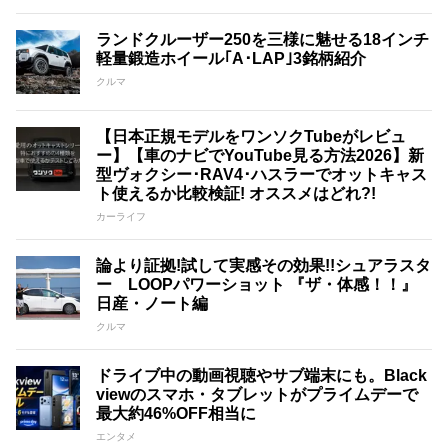
ランドクルーザー250を三様に魅せる18インチ
軽量鍛造ホイール｢A･LAP｣3銘柄紹介
クルマ
【日本正規モデルをワンソクTubeがレビュ
ー】【車のナビでYouTube見る方法2026】新
型ヴォクシー･RAV4･ハスラーでオットキャス
ト使えるか比較検証! オススメはどれ?!
カーライフ
論より証拠!試して実感その効果!!シュアラスタ
ー LOOPパワーショット 『ザ・体感！！』
日産・ノート編
クルマ
ドライブ中の動画視聴やサブ端末にも。Black
viewのスマホ・タブレットがプライムデーで
最大約46%OFF相当に
エンタメ