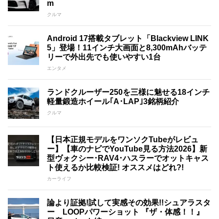
m
クルマ
Android 17搭載タブレット「Blackview LINK
5」登場！11インチ大画面と8,300mAhバッテ
リーで外出先でも使いやすい1台
エンタメ
ランドクルーザー250を三様に魅せる18インチ
軽量鍛造ホイール｢A･LAP｣3銘柄紹介
クルマ
【日本正規モデルをワンソクTubeがレビュ
ー】【車のナビでYouTube見る方法2026】新
型ヴォクシー･RAV4･ハスラーでオットキャス
ト使えるか比較検証! オススメはどれ?!
カーライフ
論より証拠!試して実感その効果!!シュアラスタ
ー LOOPパワーショット 『ザ・体感！！』