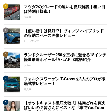
マツダ2のグレードの違いを徹底解説｜狙い目
は特別仕様車！
国産車
【使い勝手は良好!?】ヴィッツ ハイブリッド
の収納スペース画像レビュー
ピックアップ
ランドクルーザー250を三様に魅せる18インチ
軽量鍛造ホイール｢A･LAP｣3銘柄紹介
クルマ
フォルクスワーゲン T-Crossを3人のプロが徹
底試乗レビュー！
輸入車
【オットキャスト徹底比較!!】結局どれを買え
ばいいの？皆さんにベストな『車でYouTube