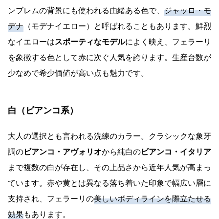
ンブレムの背景にも使われる由緒ある色で、
ジャッロ・モ
デナ
（モデナイエロー）と呼ばれることもあります。鮮烈
なイエローは
スポーティなモデル
によく映え、フェラーリ
を象徴する色として赤に次ぐ人気を誇ります。生産台数が
少なめで希少価値が高い点も魅力です。
白（ビアンコ系）
大人の選択とも言われる洗練のカラー。クラシックな象牙
調の
ビアンコ・アヴォリオ
から純白の
ビアンコ・イタリア
まで複数の白が存在し、その上品さから近年人気が高まっ
ています。赤や黄とは異なる落ち着いた印象で幅広い層に
支持され、フェラーリの
美しいボディラインを際立たせる
効果
もあります。