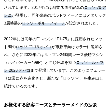
されています。2017年には創業70周年記念の
ロッソ 70 ア
ンニ
が登場し、同年発表のポルトフィーノにはメタリック
3層塗装の
ロッソ・ポルトフィーノ
が設定されました。
2022年には同年のF1マシン「F1-75」に採用されたマッ
ト調の
ロッソ F1-75 オパコ
が市販車向けカラーに追加さ
れ、さらに2023年にはル・マン24時間レース優勝マシン
（ハイパーカー499P）と同じ色調を持つ
ロッソ・ル・マ
ン 2023 オパコ
まで登場しています。このようにフェラー
リは常に赤を進化させ、新たな「ロッソ○○」を生み出し
続けているのです。
多様化する顧客ニーズとテーラーメイドの拡張