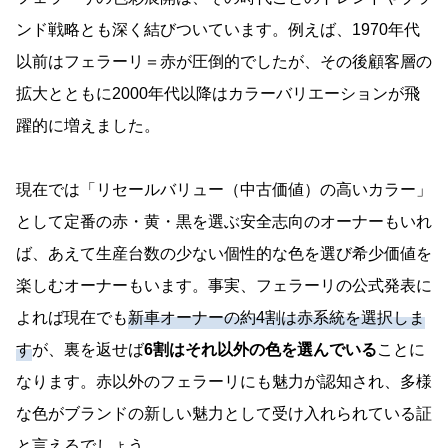
ンド戦略とも深く結びついています。例えば、1970年代
以前はフェラーリ＝赤が圧倒的でしたが、その後顧客層の
拡大とともに2000年代以降はカラーバリエーションが飛
躍的に増えました。
現在では「リセールバリュー（中古価値）の高いカラー」
として定番の赤・黄・黒を選ぶ安全志向のオーナーもいれ
ば、あえて生産台数の少ない個性的な色を選び希少価値を
楽しむオーナーもいます。事実、フェラーリの公式発表に
よれば現在でも
新車オーナーの約4割は赤系統を選択しま
す
が、裏を返せば
6割はそれ以外の色を選んでいる
ことに
なります。赤以外のフェラーリにも魅力が認知され、多様
な色がブランドの新しい魅力として受け入れられている証
と言えるでしょう。