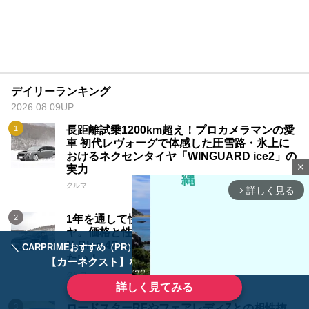
デイリーランキング
2026.08.09UP
長距離試乗1200km超え！プロカメラマンの愛
車 初代レヴォーグで体感した圧雪路・氷上に
おけるネクセンタイヤ「WINGUARD ice2」の
close
実力
クルマ
詳しく見る
arrow_forward_ios
1年を通して快適に走れるオールシーズンタイ
ヤ。価格と性能のバランスが優れた、ネクセン
N-Blue 4Season2で快適なドライブを楽しみ
＼ CARPRIMEおすすめ（PR） ／
ディーラーで手放すのはもったいない！
たい！
【カーネクスト】ならどんなクルマも高価買取
クルマ
詳しく見てみる
ロードスターRFやフェアレディZとの相性抜