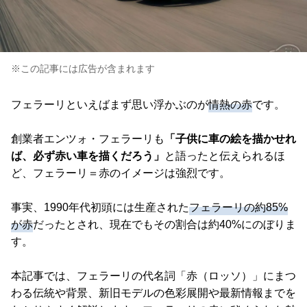
※この記事には広告が含まれます
フェラーリといえばまず思い浮かぶのが
情熱の赤
です。
創業者エンツォ・フェラーリも
「子供に車の絵を描かせれ
ば、必ず赤い車を描くだろう」
と語ったと伝えられるほ
ど、フェラーリ＝赤のイメージは強烈です。
事実、1990年代初頭には生産された
フェラーリの約85%
が赤
だったとされ、現在でもその割合は約40%にのぼりま
す。
本記事では、フェラーリの代名詞「赤（ロッソ）」にまつ
わる伝統や背景、新旧モデルの色彩展開や最新情報までを