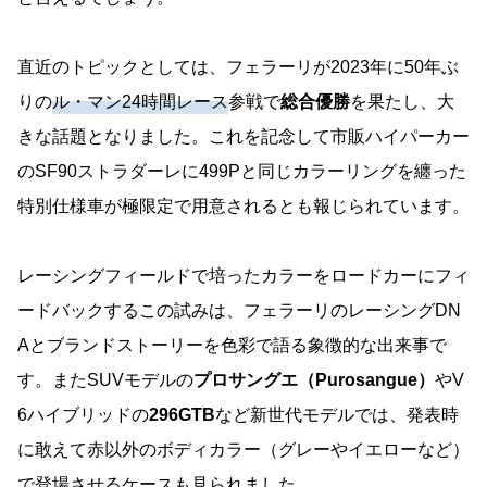
直近のトピックとしては、フェラーリが2023年に50年ぶ
りの
ル・マン24時間レース
参戦で
総合優勝
を果たし、大
きな話題となりました。これを記念して市販ハイパーカー
のSF90ストラダーレに499Pと同じカラーリングを纏った
特別仕様車が極限定で用意されるとも報じられています。
レーシングフィールドで培ったカラーをロードカーにフィ
ードバックするこの試みは、フェラーリのレーシングDN
Aとブランドストーリーを色彩で語る象徴的な出来事で
す。またSUVモデルの
プロサングエ（Purosangue）
やV
6ハイブリッドの
296GTB
など新世代モデルでは、発表時
に敢えて赤以外のボディカラー（グレーやイエローなど）
で登場させるケースも見られました。