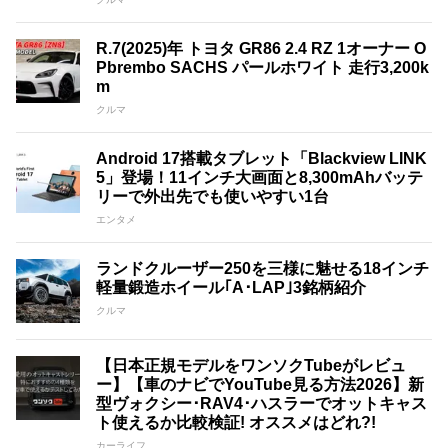
R.7(2025)年 トヨタ GR86 2.4 RZ 1オーナー O
Pbrembo SACHS パールホワイト 走行3,200k
m
クルマ
Android 17搭載タブレット「Blackview LINK
5」登場！11インチ大画面と8,300mAhバッテ
リーで外出先でも使いやすい1台
エンタメ
ランドクルーザー250を三様に魅せる18インチ
軽量鍛造ホイール｢A･LAP｣3銘柄紹介
クルマ
【日本正規モデルをワンソクTubeがレビュ
ー】【車のナビでYouTube見る方法2026】新
型ヴォクシー･RAV4･ハスラーでオットキャス
ト使えるか比較検証! オススメはどれ?!
カーライフ