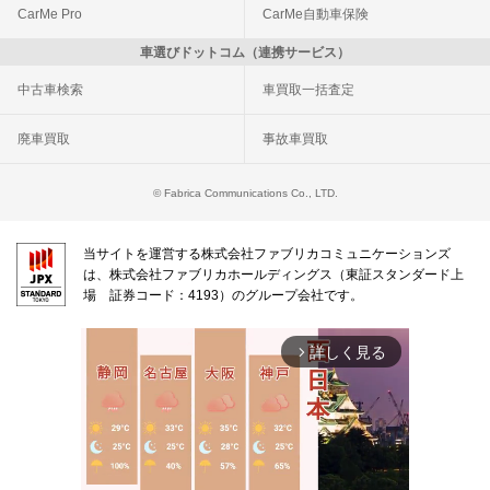
CarMe Pro
CarMe自動車保険
車選びドットコム（連携サービス）
中古車検索
車買取一括査定
廃車買取
事故車買取
© Fabrica Communications Co., LTD.
当サイトを運営する株式会社ファブリカコミュニケーションズ
は、株式会社ファブリカホールディングス（東証スタンダード上
場 証券コード：4193）のグループ会社です。
詳しく見る
arrow_forward_ios