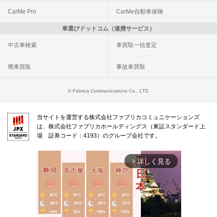
CarMe Pro
CarMe自動車保険
車選びドットコム（連携サービス）
中古車検索
車買取一括査定
廃車買取
事故車買取
© Fabrica Communications Co., LTD.
当サイトを運営する株式会社ファブリカコミュニケーションズ
は、株式会社ファブリカホールディングス（東証スタンダード上
場 証券コード：4193）のグループ会社です。
詳しく見る
arrow_forward_ios