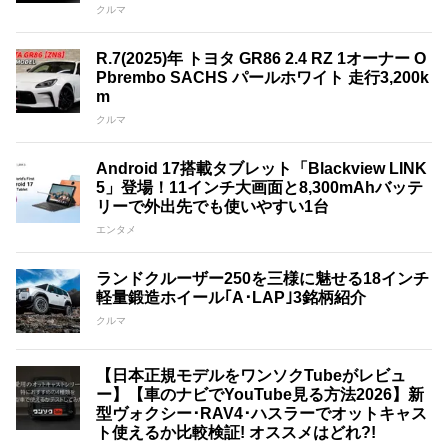
クルマ
R.7(2025)年 トヨタ GR86 2.4 RZ 1オーナー O
Pbrembo SACHS パールホワイト 走行3,200k
m
クルマ
Android 17搭載タブレット「Blackview LINK
5」登場！11インチ大画面と8,300mAhバッテ
リーで外出先でも使いやすい1台
エンタメ
ランドクルーザー250を三様に魅せる18インチ
軽量鍛造ホイール｢A･LAP｣3銘柄紹介
クルマ
【日本正規モデルをワンソクTubeがレビュ
ー】【車のナビでYouTube見る方法2026】新
型ヴォクシー･RAV4･ハスラーでオットキャス
ト使えるか比較検証! オススメはどれ?!