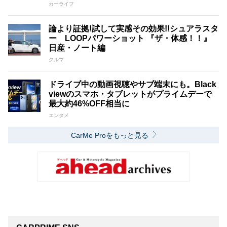
カーライフ
論より証拠!試して実感その効果!!シュアラスタ
ー LOOPパワーショット 『ザ・体感！！』
日産・ノート編
クルマ
ドライブ中の動画視聴やサブ端末にも。Black
viewのスマホ・タブレットがプライムデーで
最大約46%OFF相当に
エンタメ
CarMe Proをもっと見る