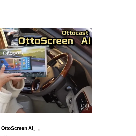
「
OttoScreen AI
」。