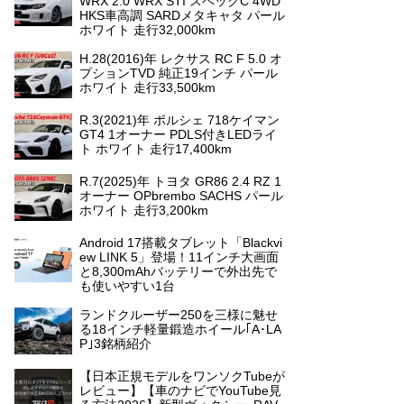
WRX 2.0 WRX STI スペックC 4WD
HKS車高調 SARDメタキャタ パール
ホワイト 走行32,000km
H.28(2016)年 レクサス RC F 5.0 オ
プションTVD 純正19インチ パール
ホワイト 走行33,500km
R.3(2021)年 ポルシェ 718ケイマン
GT4 1オーナー PDLS付きLEDライ
ト ホワイト 走行17,400km
R.7(2025)年 トヨタ GR86 2.4 RZ 1
オーナー OPbrembo SACHS パール
ホワイト 走行3,200km
Android 17搭載タブレット「Blackvi
ew LINK 5」登場！11インチ大画面
と8,300mAhバッテリーで外出先で
も使いやすい1台
ランドクルーザー250を三様に魅せ
る18インチ軽量鍛造ホイール｢A･LA
P｣3銘柄紹介
【日本正規モデルをワンソクTubeが
レビュー】【車のナビでYouTube見