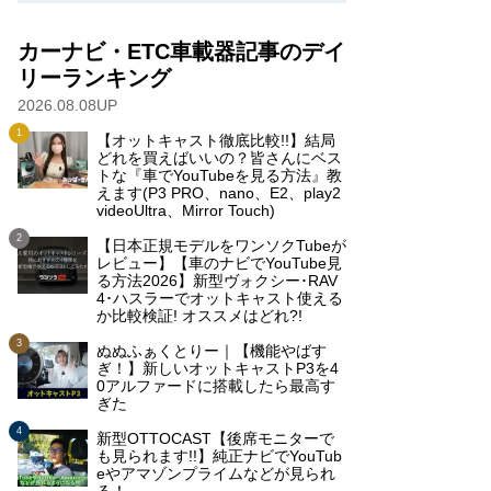
カーナビ・ETC車載器記事のデイ
リーランキング
2026.08.08UP
【オットキャスト徹底比較!!】結局
どれを買えばいいの？皆さんにベス
トな『車でYouTubeを見る方法』教
えます(P3 PRO、nano、E2、play2
videoUltra、Mirror Touch)
【日本正規モデルをワンソクTubeが
レビュー】【車のナビでYouTube見
る方法2026】新型ヴォクシー･RAV
4･ハスラーでオットキャスト使える
か比較検証! オススメはどれ?!
ぬぬふぁくとりー｜【機能やばす
ぎ！】新しいオットキャストP3を4
0アルファードに搭載したら最高す
ぎた
新型OTTOCAST【後席モニターで
も見られます!!】純正ナビでYouTub
eやアマゾンプライムなどが見られ