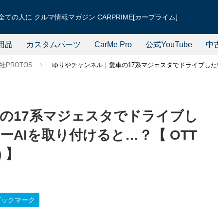
ての人に クルマ情報マガジン CARPRIME[カープライム]
用品
カスタムパーツ
CarMe Pro
公式YouTube
中
社PROTOS
ゆりやチャンネル｜愛車の17系マジェスタでドライブしたい！
の17系マジェスタでドライブし
AIを取り付けると…？【 OTT
 】
ブックマーク