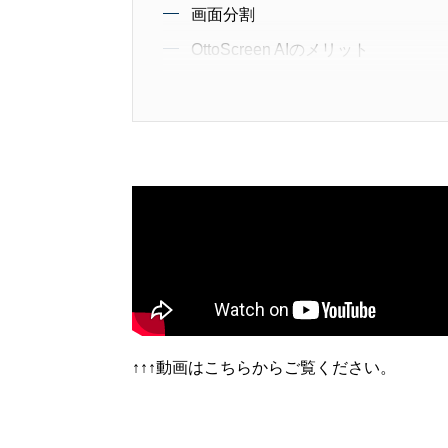
画面分割
OttoScreen AIのメリット
デメリット
おわりに
↑↑↑動画はこちらからご覧ください。