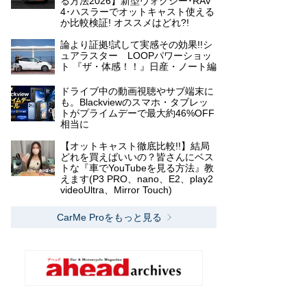
る方法2026】新型ヴォクシー･RAV
4･ハスラーでオットキャスト使える
か比較検証! オススメはどれ?!
論より証拠!試して実感その効果!!シ
ュアラスター LOOPパワーショッ
ト 『ザ・体感！！』日産・ノート編
ドライブ中の動画視聴やサブ端末に
も。Blackviewのスマホ・タブレッ
トがプライムデーで最大約46%OFF
相当に
【オットキャスト徹底比較!!】結局
どれを買えばいいの？皆さんにベス
トな『車でYouTubeを見る方法』教
えます(P3 PRO、nano、E2、play2
videoUltra、Mirror Touch)
CarMe Proをもっと見る