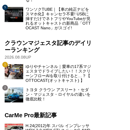
る！
ワンソクTUBE｜【車の純正ナビを
スマホ化】キャンセラ不要! USBに
挿すだけでネトフリやYouTubeが見
れるオットキャストの新商品「OTT
OCAST Nano」がスゴイ!
クラウンマジェスタ記事のデイリ
ーランキング
2026.08.08UP
ゆりやチャンネル｜愛車の17系マジ
ェスタでドライブしたい！！スクリ
ーンフローAIを取り付けると…？【
OTTOCAST(オットキャスト) 】
トヨタ クラウン アスリート・セダ
ン・マジェスタ・ロイヤルの違いを
徹底比較！
CarMe Pro最新記事
H.24(2012)年 スバル インプレッサ