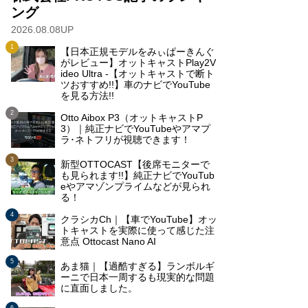
ング
2026.08.08UP
【日本正規モデルをみぃぱーきんぐ
がレビュー】オットキャストPlay2V
ideo Ultra -【オットキャストで断ト
ツおすすめ!!】車のナビでYouTube
を見る方法!!
Otto Aibox P3（オットキャストP
3）｜純正ナビでYouTubeやアマプ
ラ･ネトフリが視聴できます！
新型OTTOCAST【後席モニターで
も見られます!!】純正ナビでYouTub
eやアマゾンプライムなどが見られ
る！
クラシカCh｜【車でYouTube】オッ
トキャストを実際に使って感じた注
意点 Ottocast Nano AI
あま猫｜【過酷すぎる】ランボルギ
ーニで日本一周するも現実的な問題
に直面しました。