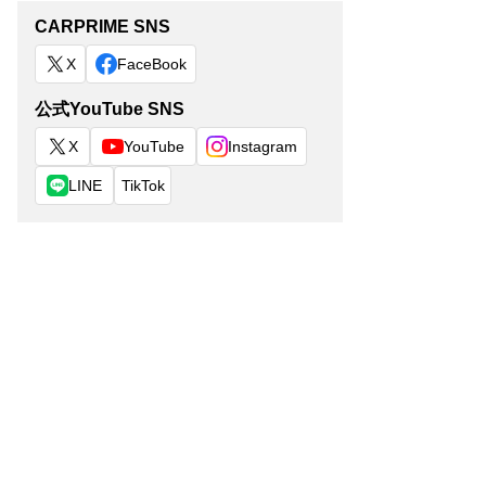
CARPRIME SNS
X
FaceBook
公式YouTube SNS
X
YouTube
Instagram
LINE
TikTok