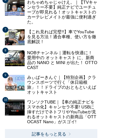
わちゃめちゃじゃけえ。｜【TVキャ
ンセラー不要】純正ナビでユーチュ
ーブが即見れる！オットキャストの
カーテレビメイトが最強に便利過ぎ
た。
【これ見れば完璧!!】車でYouTube
を見る方法！適合車種、使い方を徹
底解説！
NOBチャンネル｜運転を快適に！
愛用中の オットキャスト に、新商
品の NANO と MINI が出た！ OTTO
CAST
みぃぱーきんぐ｜【特別企画】クラ
ウンスポーツで行く「休日箱根
旅」！！ドライブのおともといえば
オットキャスト
ワンソクTUBE｜【車の純正ナビを
スマホ化】キャンセラ不要! USBに
挿すだけでネトフリやYouTubeが見
れるオットキャストの新商品「OTT
OCAST Nano」がスゴイ!
記事をもっと見る