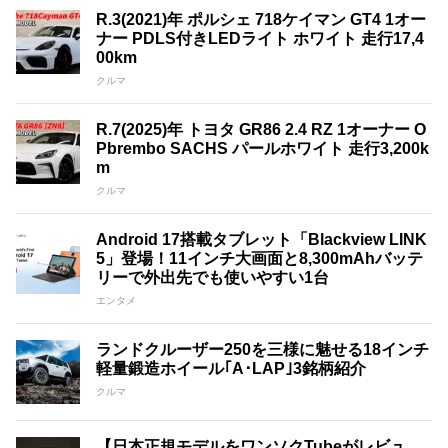
R.3(2021)年 ポルシェ 718ケイマン GT4 1オー
ナー PDLS付きLEDライト ホワイト 走行17,4
00km
クルマ
R.7(2025)年 トヨタ GR86 2.4 RZ 1オーナー O
Pbrembo SACHS パールホワイト 走行3,200k
m
クルマ
Android 17搭載タブレット「Blackview LINK
5」登場！11インチ大画面と8,300mAhバッテ
リーで外出先でも使いやすい1台
エンタメ
ランドクルーザー250を三様に魅せる18インチ
軽量鍛造ホイール｢A･LAP｣3銘柄紹介
クルマ
【日本正規モデルをワンソクTubeがレビュ