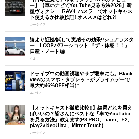
ー】【車のナビでYouTube見る方法2026】新
型ヴォクシー･RAV4･ハスラーでオットキャス
ト使えるか比較検証! オススメはどれ?!
カーライフ
論より証拠!試して実感その効果!!シュアラスタ
ー LOOPパワーショット 『ザ・体感！！』
日産・ノート編
クルマ
ドライブ中の動画視聴やサブ端末にも。Black
viewのスマホ・タブレットがプライムデーで
最大約46%OFF相当に
エンタメ
【オットキャスト徹底比較!!】結局どれを買え
ばいいの？皆さんにベストな『車でYouTube
を見る方法』教えます(P3 PRO、nano、E2、
play2videoUltra、Mirror Touch)
カーライフ