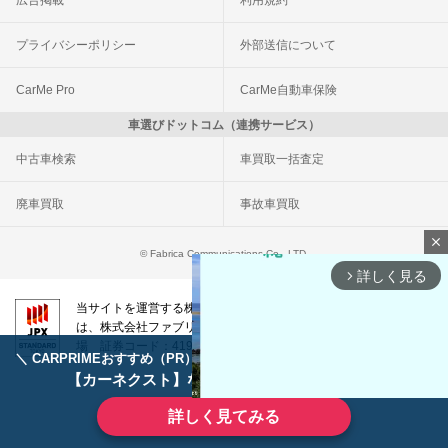
プライバシーポリシー
外部送信について
CarMe Pro
CarMe自動車保険
車選びドットコム（連携サービス）
中古車検索
車買取一括査定
廃車買取
事故車買取
close
© Fabrica Communications Co., LTD.
詳しく見る
arrow_forward_ios
当サイトを運営する株式会社ファブリカコミュニケーションズ
は、株式会社ファブリカホールディングス（東証スタンダード上
場 証券コード：4193）のグループ会社です。
＼ CARPRIMEおすすめ（PR） ／
ディーラーで手放すのはもったいない！
【カーネクスト】ならどんなクルマも高価買取
詳しく見てみる