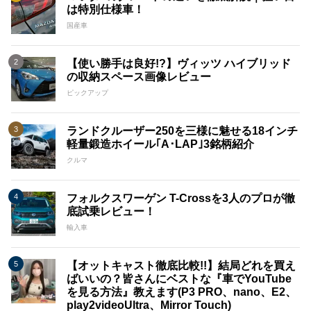
は特別仕様車！
国産車
【使い勝手は良好!?】ヴィッツ ハイブリッド
の収納スペース画像レビュー
ピックアップ
ランドクルーザー250を三様に魅せる18インチ
軽量鍛造ホイール｢A･LAP｣3銘柄紹介
クルマ
フォルクスワーゲン T-Crossを3人のプロが徹
底試乗レビュー！
輸入車
【オットキャスト徹底比較!!】結局どれを買え
ばいいの？皆さんにベストな『車でYouTube
を見る方法』教えます(P3 PRO、nano、E2、
play2videoUltra、Mirror Touch)