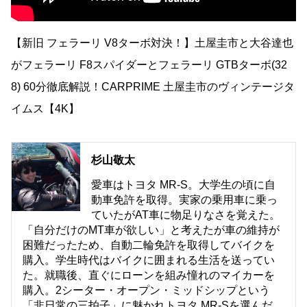
【新旧 フェラーリ V8ターボ対決！】土屋圭市と大谷達也
がフェラーリ F8スパイダーとフェラーリ GTBターボ(32
8) 60分徹底解説！CARPRIME 土屋圭市のヴィンテージタ
イムス【4K】
杉山敬太
愛車はトヨタ MR-S。大学生の頃に自
動車免許を取得。実家の乗用車に乗っ
ていたがAT車に物足りなさを覚えた。
「自分だけのMT車が欲しい」と考えたが車の維持が
困難だったため、自動二輪免許を取得してバイクを
購入。学生時代はバイクに囲まれる生活を送ってい
た。就職後、直ぐにローンを組み憧れのマイカーを
購入。2シーター・オープン・ミッドシップという
「非日常の三拍子」に魅かれトヨタ MR-Sを選んだ。