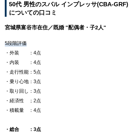
50代 男性のスバル インプレッサ(CBA-GRF)
についての口コミ
宮城県富谷市在住／既婚 "配偶者・子2人"
5段階評価
・外装 ：4点
・内装 ：4点
・走行性能：5点
・乗り心地：3点
・取り回し：3点
・経済性 ；2点
・積載量 ：4点
・総合 ：3点