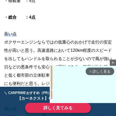
・積載量 ：4点
・総合 ：4点
良い点
ボクサーエンジンならではの低重心のおかげで走行の安定
性が高いと思う。高速道路において120km程度のスピード
を出してもハンドルを取られることが少ないので風が強い
close
日などの悪条件でも安心して運転できる。車高が約1.47ｍ
詳しく見る
arrow_forward_ios
と低く都市部の立体駐車場にも入れやすいので買い物など
にも便利だと思う。レジャー、日常使いどちらにも適して
いる車だと思う。
＼ CARPRIMEおすすめ（PR） ／
ディーラーで手放すのはもったいない！
【カーネクスト】ならどんなクルマも高価買取
詳しく見てみる
悪い点