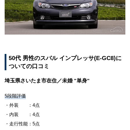
いての口コミ
神奈川県横須賀市在住／未婚 ”両親・兄弟"
30代 男性のスバル インプレッサ(TA-GDA)につい
ての口コミ
山形県酒田市在住／既婚 ”配偶者・子1人"
20代 女性のスバル インプレッサ(DBA-GH2)につ
50代 男性のスバル インプレッサ(E-GC8)に
いての口コミ
ついての口コミ
神奈川県横浜市在住／既婚 ”配偶者"
埼玉県さいたま市在住／未婚 "単身"
30代 男性のスバル インプレッサ(CBA-GVB)につ
いての口コミ
5段階評価
石川県金沢市在住／未婚 ”単身"
・外装 ：4点
・内装 ：4点
・走行性能：5点