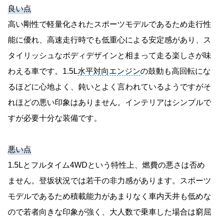
良い点
高い剛性で軽量化されたスポーツモデルであるため走行性
能に優れ、高速走行時でも低重心による安定感があり、ス
タイリッシュなボディデザインと相まって走る楽しさが味
わえる車です。1.5L
水平対向エンジン
の鼓動も高回転にな
るほどに心地よく、鈍いとよく言われているようですがそ
れほどの悪い印象はありません。インテリアはシンプルで
すが必要十分な装備です。
悪い点
1.5Lとフルタイム4WDという特性上、燃費の悪さは否め
ません。登坂状況では若干の非力感があります。スポーツ
モデルであるため積載能力があまりなく車内天井も低めな
ので若者向きな印象が強く、大人数で乗車した場合は窮屈