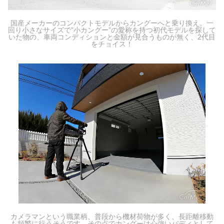
国産メーカーのコンパクトモデルからカングーへと乗り換え。一
回り小さなサイズで”小カングー”の愛称を持つ初代モデルを探して
いた物の、車両コンディションと金額が見合うものが無く、2代目
をチョイス！
カメラマンという職業柄、普段から機材荷物が多く、長距離移動
も頻繁に行うそうです。その点でカングーは心強いバディとして