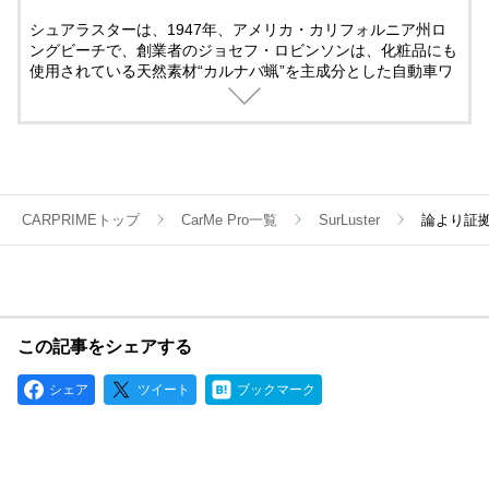
シュアラスターは、1947年、アメリカ・カリフォルニア州ロ
ングビーチで、創業者のジョセフ・ロビンソンは、化粧品にも
使用されている天然素材“カルナバ蝋”を主成分とした自動車ワ
ックスの製造を始めた。49年には「シュアラスター」の名で本
格的な販売をスタート。その品質の高さが評判となり、自動車
の普及とともに全米でシェアを拡大。68年には市場占有率80%
を達成した。翌年にはシュアラスター・ペースとワックス（ブ
ルーワックス）がゼネラルモータースのキャデラック指定ワッ
クスに選ばれ、シュアラスターは世界で最も高級なカーワック
スと認められることになった。日本で販売が開始されたのは、
CARPRIMEトップ
CarMe Pro一覧
SurLuster
論より証拠
国内のモータリゼーションが根付き始めた70年代初頭のこと。
その後、現在に至るまでより良い製品を生み出すための歩みを
止めない姿勢は、シュアラスターを最高峰のカーワックスメー
カーたらしめるとともに、世界中のエンスージアストから愛さ
れ続けている理由でもある。
この記事をシェアする
シェア
ツイート
ブックマーク