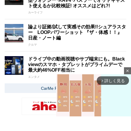
型ヴォクシー･RAV4･ハスラーでオットキャス
ト使えるか比較検証! オススメはどれ?!
カーライフ
論より証拠!試して実感その効果!!シュアラスタ
ー LOOPパワーショット 『ザ・体感！！』
日産・ノート編
クルマ
ドライブ中の動画視聴やサブ端末にも。Black
viewのスマホ・タブレットがプライムデーで
最大約46%OFF相当に
close
エンタメ
詳しく見る
arrow_forward_ios
CarMe Proをもっと見る