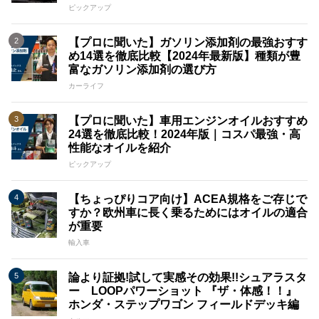
ピックアップ
【プロに聞いた】ガソリン添加剤の最強おすす
め14選を徹底比較【2024年最新版】種類が豊
富なガソリン添加剤の選び方
カーライフ
【プロに聞いた】車用エンジンオイルおすすめ
24選を徹底比較！2024年版｜コスパ最強・高
性能なオイルを紹介
ピックアップ
【ちょっぴりコア向け】ACEA規格をご存じで
すか？欧州車に長く乗るためにはオイルの適合
が重要
輸入車
論より証拠!試して実感その効果!!シュアラスタ
ー LOOPパワーショット 『ザ・体感！！』
ホンダ・ステップワゴン フィールドデッキ編