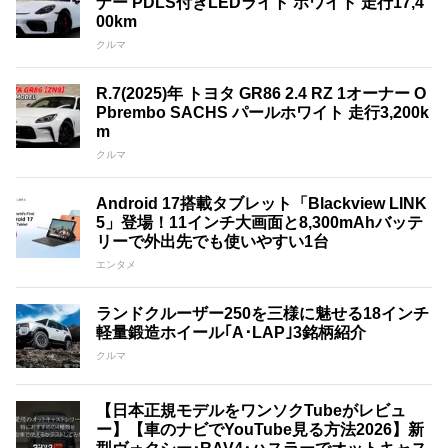
ナー PDLS付きLEDライト ホワイト 走行17,4
00km
クルマ
R.7(2025)年 トヨタ GR86 2.4 RZ 1オーナー O
Pbrembo SACHS パールホワイト 走行3,200k
m
クルマ
Android 17搭載タブレット「Blackview LINK
5」登場！11インチ大画面と8,300mAhバッテ
リーで外出先でも使いやすい1台
エンタメ
ランドクルーザー250を三様に魅せる18インチ
軽量鍛造ホイール｢A･LAP｣3銘柄紹介
クルマ
【日本正規モデルをワンソクTubeがレビュ
ー】【車のナビでYouTube見る方法2026】新