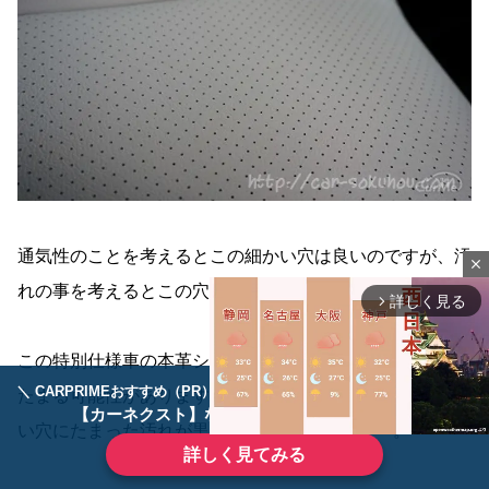
通気性のことを考えるとこの細かい穴は良いのですが、汚
close
れの事を考えるとこの穴が欠点に･･･。
詳しく見る
arrow_forward_ios
この特別仕様車の本革シートの細かい穴にホコリや汚れが
＼ CARPRIMEおすすめ（PR） ／
ディーラーで手放すのはもったいない！
たまる可能性があります。また、ホワイトなのでこの細か
【カーネクスト】ならどんなクルマも高価買取
い穴にたまった汚れが黒ずみ目立つ可能性も･･･。
詳しく見てみる