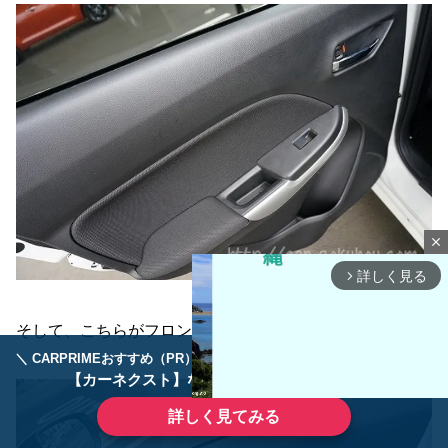
close
詳しく見る
arrow_forward_ios
そして、こちらがフロントシート用。
＼ CARPRIMEおすすめ（PR） ／
ディーラーで手放すのはもったいない！
【カーネクスト】ならどんなクルマも高価買取
詳しく見てみる