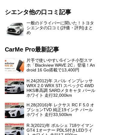
シエンタ他の口コミ記事
一般のドライバーに聞いた！トヨタ
シエンタの口コミ(評価・評判)まと
め
CarMe Pro最新記事
片手で使いやすい5インチ小型スマ
ホ「Blackview WAVE 2C」登場！An
droid 16 Go搭載で13,400円
H.24(2012)年 スバル インプレッサ
WRX 2.0 WRX STI スペックC 4WD
HKS車高調 SARDメタキャタ パール
ホワイト 走行32,000km
H.28(2016)年 レクサス RC F 5.0 オ
プションTVD 純正19インチ パール
ホワイト 走行33,500km
R.3(2021)年 ポルシェ 718ケイマン
GT4 1オーナー PDLS付きLEDライ