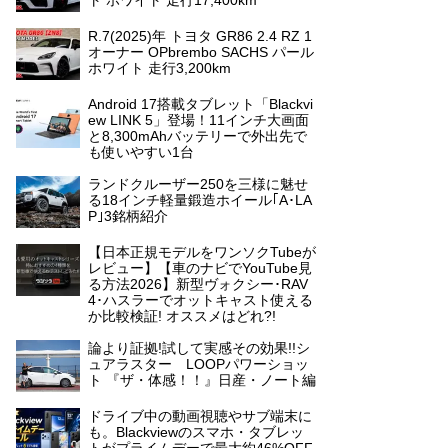
ト ホワイト 走行17,400km
R.7(2025)年 トヨタ GR86 2.4 RZ 1
オーナー OPbrembo SACHS パール
ホワイト 走行3,200km
Android 17搭載タブレット「Blackvi
ew LINK 5」登場！11インチ大画面
と8,300mAhバッテリーで外出先で
も使いやすい1台
ランドクルーザー250を三様に魅せ
る18インチ軽量鍛造ホイール｢A･LA
P｣3銘柄紹介
【日本正規モデルをワンソクTubeが
レビュー】【車のナビでYouTube見
る方法2026】新型ヴォクシー･RAV
4･ハスラーでオットキャスト使える
か比較検証! オススメはどれ?!
論より証拠!試して実感その効果!!シ
ュアラスター LOOPパワーショッ
ト 『ザ・体感！！』日産・ノート編
ドライブ中の動画視聴やサブ端末に
も。Blackviewのスマホ・タブレッ