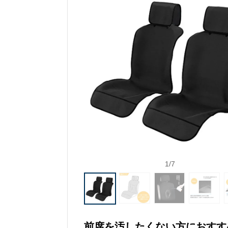
1
/
7
前席を汚したくない方におすす