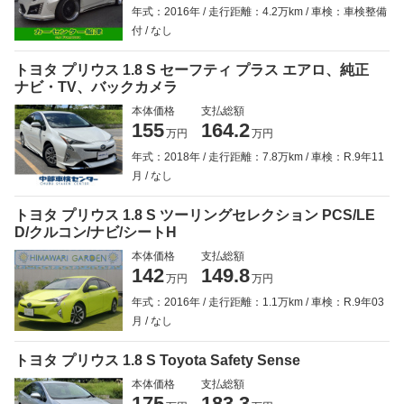
年式：2016年
走行距離：4.2万km
車検：車検整備
付
なし
トヨタ プリウス 1.8 S セーフティ プラス エアロ、純正
ナビ・TV、バックカメラ
本体価格
支払総額
155
164.2
万円
万円
年式：2018年
走行距離：7.8万km
車検：R.9年11
月
なし
トヨタ プリウス 1.8 S ツーリングセレクション PCS/LE
D/クルコン/ナビ/シートH
本体価格
支払総額
142
149.8
万円
万円
年式：2016年
走行距離：1.1万km
車検：R.9年03
月
なし
トヨタ プリウス 1.8 S Toyota Safety Sense
本体価格
支払総額
175
183.3