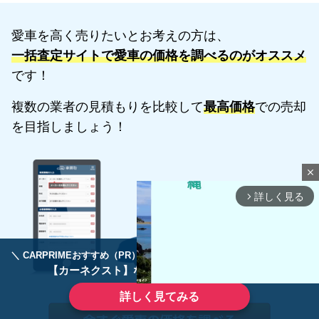
愛車を高く売りたいとお考えの方は、
一括査定サイトで愛車の価格を調べるのがオススメ
です！
複数の業者の見積もりを比較して
最高価格
での売却
を目指しましょう！
close
詳しく見る
arrow_forward_ios
＼ CARPRIMEおすすめ（PR） ／
ディーラーで手放すのはもったいない！
【カーネクスト】ならどんなクルマも高価買取
詳しく見てみる