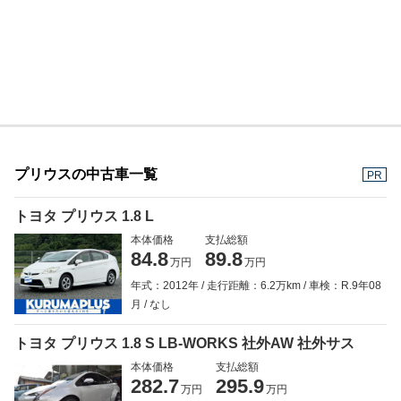
プリウスの中古車一覧
PR
トヨタ プリウス 1.8 L
本体価格
支払総額
84.8
89.8
万円
万円
年式：2012年
走行距離：6.2万km
車検：R.9年08
月
なし
トヨタ プリウス 1.8 S LB-WORKS 社外AW 社外サス
本体価格
支払総額
282.7
295.9
万円
万円