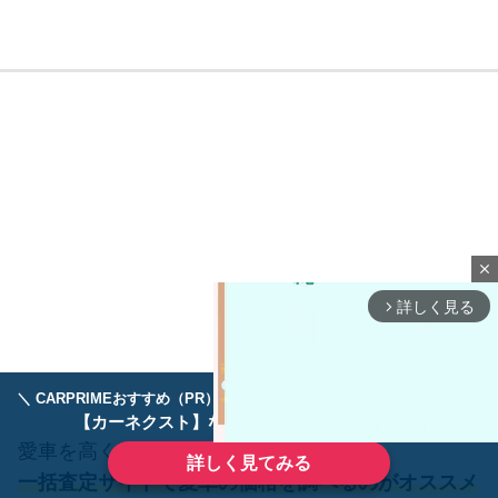
close
詳しく見る
arrow_forward_ios
＼ CARPRIMEおすすめ（PR） ／
ディーラーで手放すのはもったいない！
【カーネクスト】ならどんなクルマも高価買取
愛車を高く売りたいとお考えの方は、
詳しく見てみる
一括査定サイトで愛車の価格を調べるのがオススメ