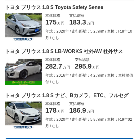
トヨタ プリウス 1.8 S Toyota Safety Sense
本体価格
支払総額
175
183.3
万円
万円
年式：2020年
走行距離：5.2万km
車検：R.8年10
月
なし
トヨタ プリウス 1.8 S LB-WORKS 社外AW 社外サス
本体価格
支払総額
282.7
295.9
万円
万円
年式：2016年
走行距離：4.2万km
車検：車検整備
付
なし
トヨタ プリウス 1.8 S ナビ、Bカメラ、ETC、フルセグ
本体価格
支払総額
178
186.9
万円
万円
年式：2020年
走行距離：5.8万km
車検：R.9年02
月
なし