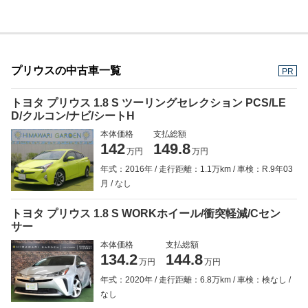
プリウスの中古車一覧
PR
トヨタ プリウス 1.8 S ツーリングセレクション PCS/LE
D/クルコン/ナビ/シートH
本体価格
支払総額
142
149.8
万円
万円
年式：2016年
走行距離：1.1万km
車検：R.9年03
月
なし
トヨタ プリウス 1.8 S WORKホイール/衝突軽減/Cセン
サー
本体価格
支払総額
134.2
144.8
万円
万円
年式：2020年
走行距離：6.8万km
車検：検なし
なし