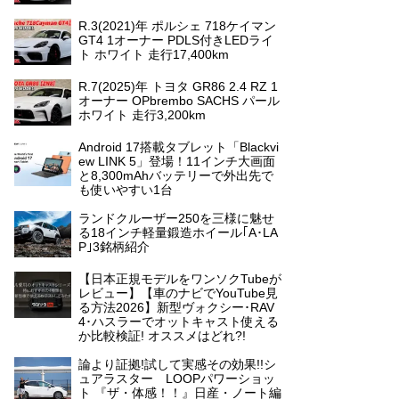
R.3(2021)年 ポルシェ 718ケイマン
GT4 1オーナー PDLS付きLEDライ
ト ホワイト 走行17,400km
R.7(2025)年 トヨタ GR86 2.4 RZ 1
オーナー OPbrembo SACHS パール
ホワイト 走行3,200km
Android 17搭載タブレット「Blackvi
ew LINK 5」登場！11インチ大画面
と8,300mAhバッテリーで外出先で
も使いやすい1台
ランドクルーザー250を三様に魅せ
る18インチ軽量鍛造ホイール｢A･LA
P｣3銘柄紹介
【日本正規モデルをワンソクTubeが
レビュー】【車のナビでYouTube見
る方法2026】新型ヴォクシー･RAV
4･ハスラーでオットキャスト使える
か比較検証! オススメはどれ?!
論より証拠!試して実感その効果!!シ
ュアラスター LOOPパワーショッ
ト 『ザ・体感！！』日産・ノート編