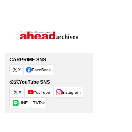
CARPRIME SNS
X
FaceBook
公式YouTube SNS
X
YouTube
Instagram
LINE
TikTok