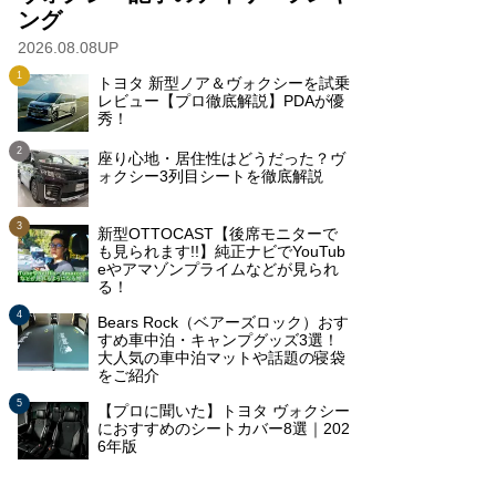
ング
2026.08.08UP
トヨタ 新型ノア＆ヴォクシーを試乗
レビュー【プロ徹底解説】PDAが優
秀！
座り心地・居住性はどうだった？ヴ
ォクシー3列目シートを徹底解説
新型OTTOCAST【後席モニターで
も見られます!!】純正ナビでYouTub
eやアマゾンプライムなどが見られ
る！
Bears Rock（ベアーズロック）おす
すめ車中泊・キャンプグッズ3選！
大人気の車中泊マットや話題の寝袋
をご紹介
【プロに聞いた】トヨタ ヴォクシー
におすすめのシートカバー8選｜202
6年版