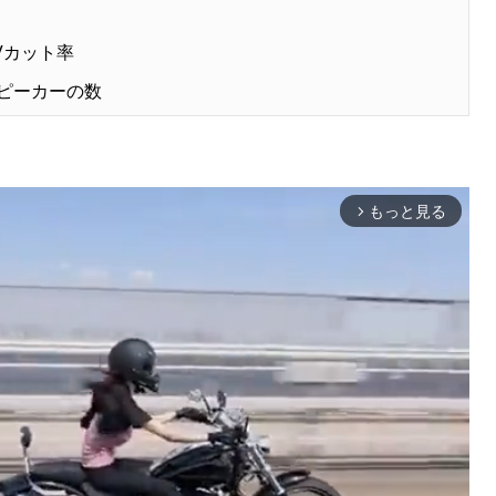
Vカット率
スピーカーの数
もっと見る
arrow_forward_ios