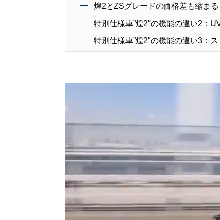
煌2とZSグレードの価格差も縮まる
特別仕様車”煌2″の機能の違い2：U
特別仕様車”煌2″の機能の違い3：