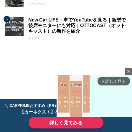
ピックアップ
New Car LIFE｜車でYouTubeを見る｜新型で
後席モニターにも対応｜OTTOCAST（オット
キャスト）の新作を紹介
エンタメ
close
詳しく見る
arrow_forward_ios
＼ CARPRIMEおすすめ（PR） ／
ディーラーで手放すのはもったいない！
【カーネクスト】ならどんなクルマも高価買取
詳しく見てみる