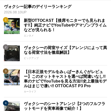
ヴォクシー記事のデイリーランキング
2026.08.10UP
新型OTTOCAST【後席モニターでも見られま
す!!】純正ナビでYouTubeやアマゾンプライム
などが見られる！
エンタメ
ヴォクシーの荷室サイズ【アレンジによって異
なる荷室寸法を徹底解説】
ピックアップ
【日本正規モデルをみぃぱーきんぐがレビュ
ー】このオットキャストを選べば間違いなし!!
車のナビでYouTubeを見る方法!!史上最強モデ
ルはまじで凄い!! OTTOCAST P3 Pro
カーライフ
ヴォクシーのシートアレンジ【2つのフルフラ
ットモードを実車画像で紹介！】