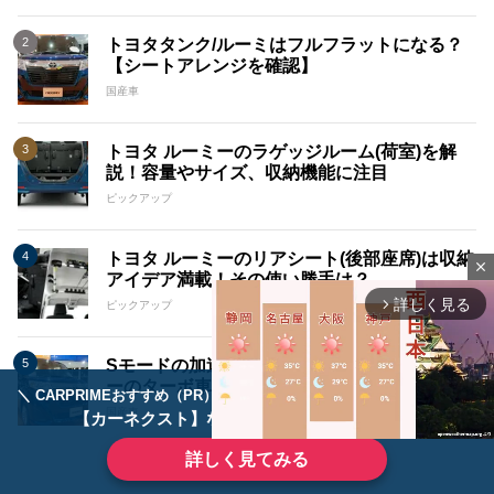
トヨタタンク/ルーミはフルフラットになる？
【シートアレンジを確認】
国産車
トヨタ ルーミーのラゲッジルーム(荷室)を解
説！容量やサイズ、収納機能に注目
ピックアップ
トヨタ ルーミーのリアシート(後部座席)は収納
close
アイデア満載！その使い勝手は？
詳しく見る
arrow_forward_ios
ピックアップ
Sモードの加速力はどうだった!?トヨタ ルーミ
ーのターボ車の試乗インプレ
＼ CARPRIMEおすすめ（PR） ／
ディーラーで手放すのはもったいない！
国産車
【カーネクスト】ならどんなクルマも高価買取
詳しく見てみる