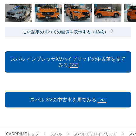
この記事のすべての画像を表示する（18枚）
スバル インプレッサXVハイブリッドの中古車を見て
みる
PR
スバル XVの中古車を見てみる
PR
CARPRIMEトップ
スバル
スバルＸＶハイブリッド
スバ