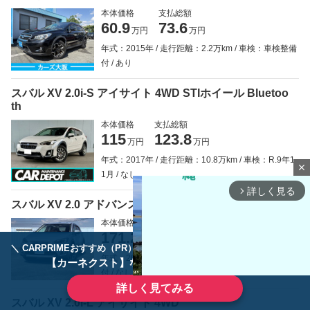
本体価格
支払総額
60.9
73.6
万円
万円
年式：2015年
走行距離：2.2万km
車検：車検整備
付
あり
スバル XV 2.0i-S アイサイト 4WD STIホイール Bluetoo
th
本体価格
支払総額
115
123.8
万円
万円
年式：2017年
走行距離：10.8万km
車検：R.9年1
close
1月
なし
詳しく見る
arrow_forward_ios
スバル XV 2.0 アドバンス 4WD
本体価格
支払総額
171.2
188.9
万円
万円
＼ CARPRIMEおすすめ（PR） ／
ディーラーで手放すのはもったいない！
年式：2019年
走行距離：6.5万km
車検：車検整備
【カーネクスト】ならどんなクルマも高価買取
付
なし
詳しく見てみる
スバル XV 2.0i-L アイサイト 4WD