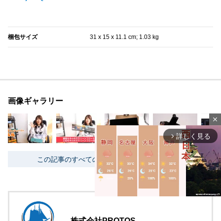
梱包サイズ
‎31 x 15 x 11.1 cm; 1.03 kg
画像ギャラリー
close
詳しく見る
arrow_forward_ios
この記事のすべての画像を表示する（26枚）
株式会社PROTOS