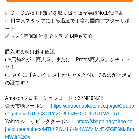
✅ OTTOCAST正規品を取り扱う販売実績No.1代理店
✅ 日本人スタッフによる迅速で丁寧な国内アフターサポ
ート
✅ 国内1年保証付きでトラブル時も安心
購入する時は必ず確認！
👉店舗名が「商人屋」または「Protos商人屋」かチェッ
ク！
👉 さらに【青いクロス】がちゃんと付いてるのが正規品
の証です！
Amazonプロモーションコード：37NP9NZE
楽天市場クーポン：
https://coupon.rakuten.co.jp/getCoupo
n?getkey=UU1GSC1YV0RLLVEzQ0UtRUtTVA--&rt
Yahoo!ショッピングクーポン：
https://shopping.yahoo.co.
jp/coupon/others/MThhZGU1YzM4OWVlMzEzZGE3MzBm
MWJjN2Qx