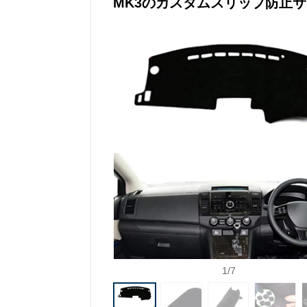
MK3のカスタムスリップ防止
1
/
7