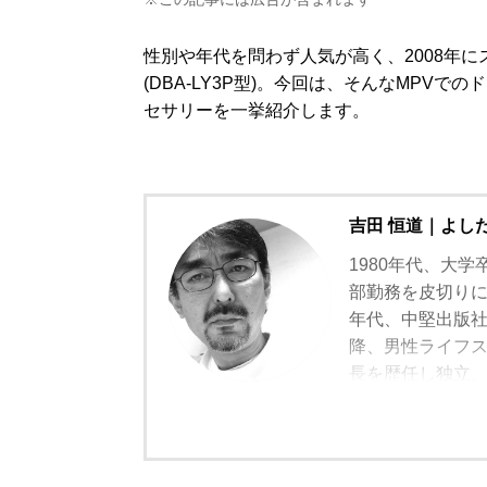
性別や年代を問わず人気が高く、2008年に
(DBA-LY3P型)。今回は、そんなMPV
セサリーを一挙紹介します。
吉田 恒道｜よし
1980年代、大学
部勤務を皮切りに
年代、中堅出版
降、男性ライフスタ
長を歴任し独立
モルトの愉しみ