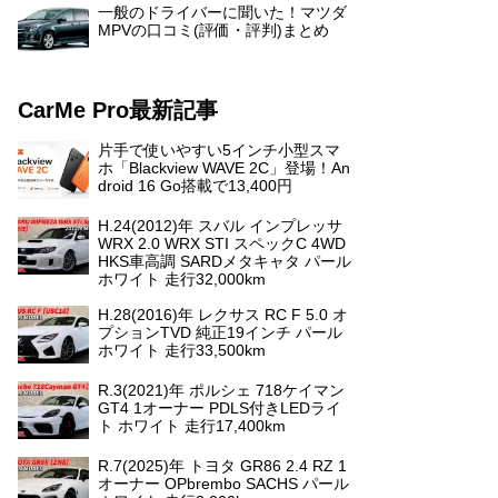
一般のドライバーに聞いた！マツダ
MPVの口コミ(評価・評判)まとめ
CarMe Pro最新記事
片手で使いやすい5インチ小型スマ
ホ「Blackview WAVE 2C」登場！An
droid 16 Go搭載で13,400円
H.24(2012)年 スバル インプレッサ
WRX 2.0 WRX STI スペックC 4WD
HKS車高調 SARDメタキャタ パール
ホワイト 走行32,000km
H.28(2016)年 レクサス RC F 5.0 オ
プションTVD 純正19インチ パール
ホワイト 走行33,500km
R.3(2021)年 ポルシェ 718ケイマン
GT4 1オーナー PDLS付きLEDライ
ト ホワイト 走行17,400km
R.7(2025)年 トヨタ GR86 2.4 RZ 1
オーナー OPbrembo SACHS パール