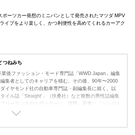
スポーツカー発想のミニバンとして発売されたマツダ MPV
でのドライブをより楽しく、かつ利便性を高めてくれるカーアク
だ つねみち
卒業後ファッション・モード専門誌「WWD Japan」編集
編集者としてのキャリアを積む。その後、90年〜2000
社ダイヤモンド社の自動車専門誌・副編集長に就く。以
イル誌「Straight’」（扶桑社）など複数の男性誌編集
、フリーランスのエディターに、現職。著書に「シングル
方」（学習研究社）がある。