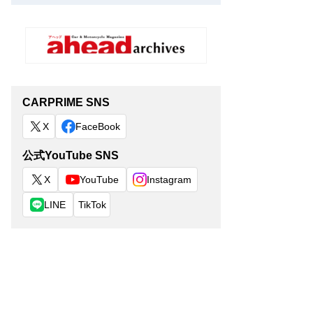
CARPRIME SNS
X
FaceBook
公式YouTube SNS
X
YouTube
Instagram
LINE
TikTok