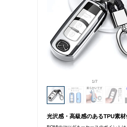
1
/
7
光沢感・高級感のあるTPU素材