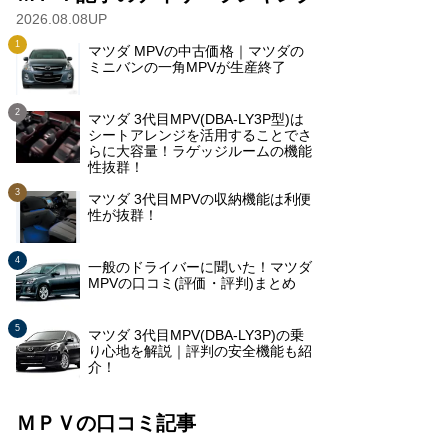
2026.08.08UP
マツダ MPVの中古価格｜マツダの
ミニバンの一角MPVが生産終了
マツダ 3代目MPV(DBA-LY3P型)は
シートアレンジを活用することでさ
らに大容量！ラゲッジルームの機能
性抜群！
マツダ 3代目MPVの収納機能は利便
性が抜群！
一般のドライバーに聞いた！マツダ
MPVの口コミ(評価・評判)まとめ
マツダ 3代目MPV(DBA-LY3P)の乗
り心地を解説｜評判の安全機能も紹
介！
ＭＰＶの口コミ記事