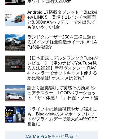
ホワイト 走行3,200km
Android 17搭載タブレット「Blackvi
ew LINK 5」登場！11インチ大画面
と8,300mAhバッテリーで外出先で
も使いやすい1台
ランドクルーザー250を三様に魅せ
る18インチ軽量鍛造ホイール｢A･LA
P｣3銘柄紹介
【日本正規モデルをワンソクTubeが
レビュー】【車のナビでYouTube見
る方法2026】新型ヴォクシー･RAV
4･ハスラーでオットキャスト使える
か比較検証! オススメはどれ?!
論より証拠!試して実感その効果!!シ
ュアラスター LOOPパワーショッ
ト 『ザ・体感！！』日産・ノート編
ドライブ中の動画視聴やサブ端末に
も。Blackviewのスマホ・タブレッ
トがプライムデーで最大約46%OFF
相当に
CarMe Proをもっと見る