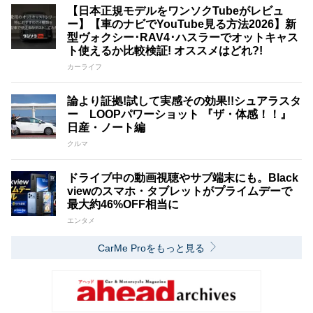
【日本正規モデルをワンソクTubeがレビュ
ー】【車のナビでYouTube見る方法2026】新
型ヴォクシー･RAV4･ハスラーでオットキャス
ト使えるか比較検証! オススメはどれ?!
カーライフ
論より証拠!試して実感その効果!!シュアラスタ
ー LOOPパワーショット 『ザ・体感！！』
日産・ノート編
クルマ
ドライブ中の動画視聴やサブ端末にも。Black
viewのスマホ・タブレットがプライムデーで
最大約46%OFF相当に
エンタメ
CarMe Proをもっと見る