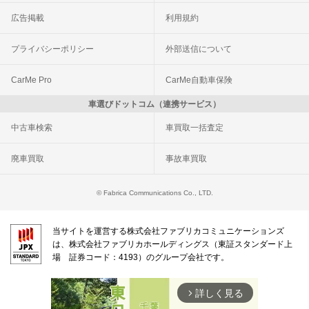
広告掲載
利用規約
プライバシーポリシー
外部送信について
CarMe Pro
CarMe自動車保険
車選びドットコム（連携サービス）
中古車検索
車買取一括査定
廃車買取
事故車買取
© Fabrica Communications Co., LTD.
当サイトを運営する株式会社ファブリカコミュニケーションズ
は、株式会社ファブリカホールディングス（東証スタンダード上
場 証券コード：4193）のグループ会社です。
詳しく見る
arrow_forward_ios