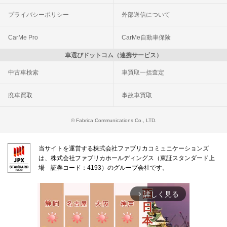
プライバシーポリシー
外部送信について
CarMe Pro
CarMe自動車保険
車選びドットコム（連携サービス）
中古車検索
車買取一括査定
廃車買取
事故車買取
© Fabrica Communications Co., LTD.
当サイトを運営する株式会社ファブリカコミュニケーションズ
は、株式会社ファブリカホールディングス（東証スタンダード上
場 証券コード：4193）のグループ会社です。
詳しく見る
arrow_forward_ios