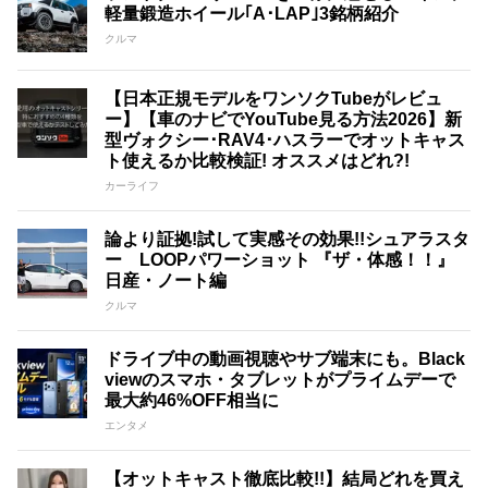
軽量鍛造ホイール｢A･LAP｣3銘柄紹介
クルマ
【日本正規モデルをワンソクTubeがレビュ
ー】【車のナビでYouTube見る方法2026】新
型ヴォクシー･RAV4･ハスラーでオットキャス
ト使えるか比較検証! オススメはどれ?!
カーライフ
論より証拠!試して実感その効果!!シュアラスタ
ー LOOPパワーショット 『ザ・体感！！』
日産・ノート編
クルマ
ドライブ中の動画視聴やサブ端末にも。Black
viewのスマホ・タブレットがプライムデーで
最大約46%OFF相当に
エンタメ
【オットキャスト徹底比較!!】結局どれを買え