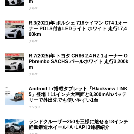
m
クルマ
R.3(2021)年 ポルシェ 718ケイマン GT4 1オー
ナー PDLS付きLEDライト ホワイト 走行17,4
00km
クルマ
R.7(2025)年 トヨタ GR86 2.4 RZ 1オーナー O
Pbrembo SACHS パールホワイト 走行3,200k
m
クルマ
Android 17搭載タブレット「Blackview LINK
5」登場！11インチ大画面と8,300mAhバッテ
リーで外出先でも使いやすい1台
エンタメ
ランドクルーザー250を三様に魅せる18インチ
軽量鍛造ホイール｢A･LAP｣3銘柄紹介