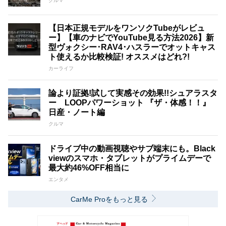
クルマ
【日本正規モデルをワンソクTubeがレビュ
ー】【車のナビでYouTube見る方法2026】新
型ヴォクシー･RAV4･ハスラーでオットキャス
ト使えるか比較検証! オススメはどれ?!
カーライフ
論より証拠!試して実感その効果!!シュアラスタ
ー LOOPパワーショット 『ザ・体感！！』
日産・ノート編
クルマ
ドライブ中の動画視聴やサブ端末にも。Black
viewのスマホ・タブレットがプライムデーで
最大約46%OFF相当に
エンタメ
CarMe Proをもっと見る