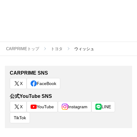
CARPRIMEトップ
トヨタ
ウィッシュ
CARPRIME SNS
X
FaceBook
公式YouTube SNS
X
YouTube
Instagram
LINE
TikTok