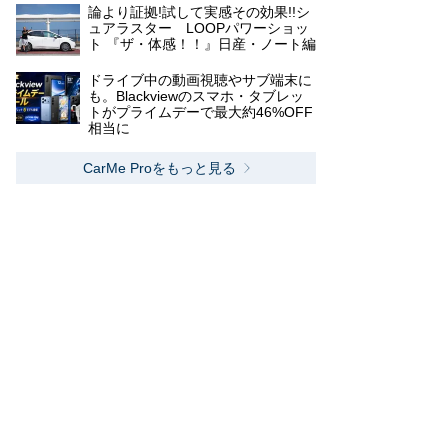
論より証拠!試して実感その効果!!シ
ュアラスター LOOPパワーショッ
ト 『ザ・体感！！』日産・ノート編
ドライブ中の動画視聴やサブ端末に
も。Blackviewのスマホ・タブレッ
トがプライムデーで最大約46%OFF
相当に
CarMe Proをもっと見る