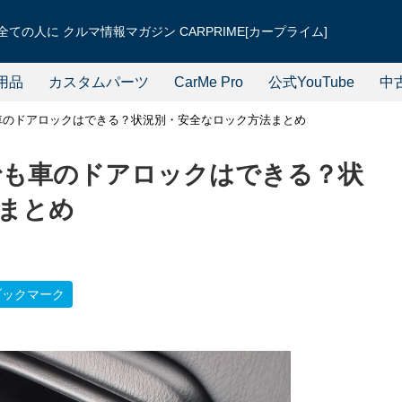
ての人に クルマ情報マガジン CARPRIME[カープライム]
用品
カスタムパーツ
CarMe Pro
公式YouTube
中
も車のドアロックはできる？状況別・安全なロック方法まとめ
しでも車のドアロックはできる？状
まとめ
ブックマーク