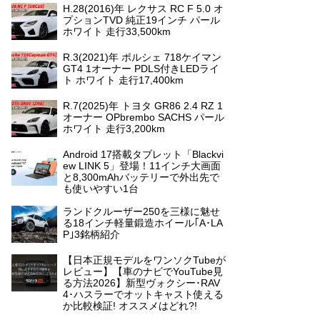
H.28(2016)年 レクサス RC F 5.0 オ
プションTVD 純正19インチ パール
ホワイト 走行33,500km
R.3(2021)年 ポルシェ 718ケイマン
GT4 1オーナー PDLS付きLEDライ
ト ホワイト 走行17,400km
R.7(2025)年 トヨタ GR86 2.4 RZ 1
オーナー OPbrembo SACHS パール
ホワイト 走行3,200km
Android 17搭載タブレット「Blackvi
ew LINK 5」登場！11インチ大画面
と8,300mAhバッテリーで外出先で
も使いやすい1台
ランドクルーザー250を三様に魅せ
る18インチ軽量鍛造ホイール｢A･LA
P｣3銘柄紹介
【日本正規モデルをワンソクTubeが
レビュー】【車のナビでYouTube見
る方法2026】新型ヴォクシー･RAV
4･ハスラーでオットキャスト使える
か比較検証! オススメはどれ?!