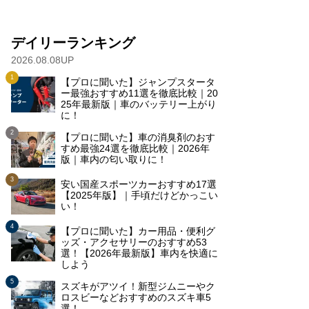
デイリーランキング
2026.08.08UP
【プロに聞いた】ジャンプスタータ
ー最強おすすめ11選を徹底比較｜20
25年最新版｜車のバッテリー上がり
に！
【プロに聞いた】車の消臭剤のおす
すめ最強24選を徹底比較｜2026年
版｜車内の匂い取りに！
安い国産スポーツカーおすすめ17選
【2025年版】｜手頃だけどかっこい
い！
【プロに聞いた】カー用品・便利グ
ッズ・アクセサリーのおすすめ53
選！【2026年最新版】車内を快適に
しよう
スズキがアツイ！新型ジムニーやク
ロスビーなどおすすめのスズキ車5
選！