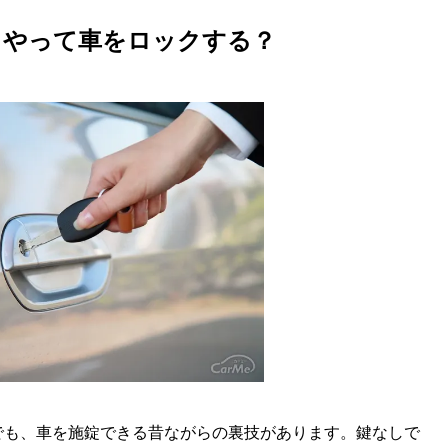
u
うやって車をロックする？
t
e
でも、車を施錠できる昔ながらの裏技があります。鍵なしで