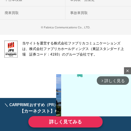
廃車買取
事故車買取
© Fabrica Communications Co., LTD.
当サイトを運営する株式会社ファブリカコミュニケーションズ
は、株式会社ファブリカホールディングス（東証スタンダード上
場 証券コード：4193）のグループ会社です。
close
詳しく見る
arrow_forward_ios
＼ CARPRIMEおすすめ（PR） ／
ディーラーで手放すのはもったいない！
【カーネクスト】ならどんなクルマも高価買取
詳しく見てみる