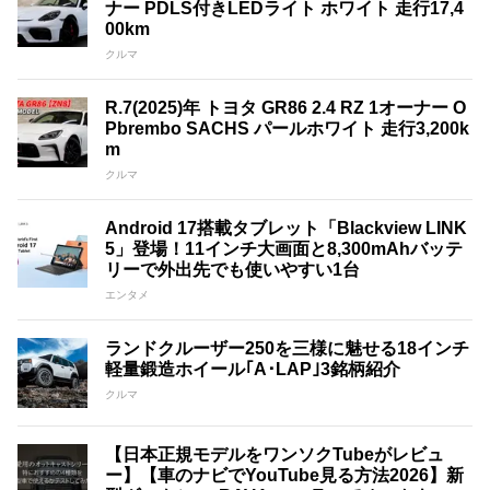
ナー PDLS付きLEDライト ホワイト 走行17,4
00km
クルマ
R.7(2025)年 トヨタ GR86 2.4 RZ 1オーナー O
Pbrembo SACHS パールホワイト 走行3,200k
m
クルマ
Android 17搭載タブレット「Blackview LINK
5」登場！11インチ大画面と8,300mAhバッテ
リーで外出先でも使いやすい1台
エンタメ
ランドクルーザー250を三様に魅せる18インチ
軽量鍛造ホイール｢A･LAP｣3銘柄紹介
クルマ
【日本正規モデルをワンソクTubeがレビュ
ー】【車のナビでYouTube見る方法2026】新