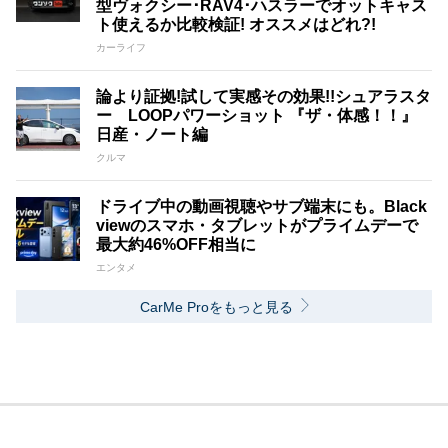
型ヴォクシー･RAV4･ハスラーでオットキャス
ト使えるか比較検証! オススメはどれ?!
カーライフ
論より証拠!試して実感その効果!!シュアラスタ
ー LOOPパワーショット 『ザ・体感！！』
日産・ノート編
クルマ
ドライブ中の動画視聴やサブ端末にも。Black
viewのスマホ・タブレットがプライムデーで
最大約46%OFF相当に
エンタメ
CarMe Proをもっと見る