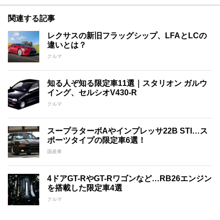
関連する記事
レクサスの新旧フラッグシップ、LFAとLCの
違いとは？
クルマ
知る人ぞ知る限定車11選｜スタリオン ガルウ
イング、セルシオV430-R
クルマ
スープラターボAやインプレッサ22B STI…ス
ポーツタイプの限定車6選！
国産車
4ドアGT-RやGT-Rワゴンなど…RB26エンジン
を搭載した限定車4選
クルマ