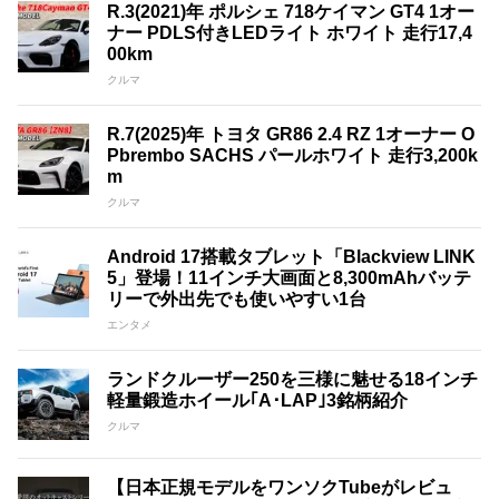
R.3(2021)年 ポルシェ 718ケイマン GT4 1オー
ナー PDLS付きLEDライト ホワイト 走行17,4
00km
クルマ
R.7(2025)年 トヨタ GR86 2.4 RZ 1オーナー O
Pbrembo SACHS パールホワイト 走行3,200k
m
クルマ
Android 17搭載タブレット「Blackview LINK
5」登場！11インチ大画面と8,300mAhバッテ
リーで外出先でも使いやすい1台
エンタメ
ランドクルーザー250を三様に魅せる18インチ
軽量鍛造ホイール｢A･LAP｣3銘柄紹介
クルマ
【日本正規モデルをワンソクTubeがレビュ