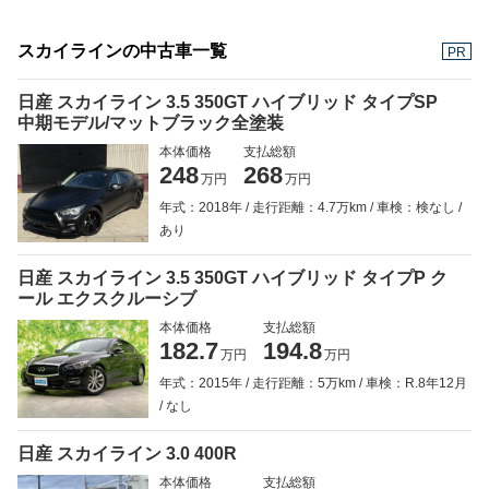
スカイラインの中古車一覧
PR
日産 スカイライン 3.5 350GT ハイブリッド タイプSP
中期モデル/マットブラック全塗装
本体価格
支払総額
248
268
万円
万円
年式：2018年
走行距離：4.7万km
車検：検なし
あり
日産 スカイライン 3.5 350GT ハイブリッド タイプP ク
ール エクスクルーシブ
本体価格
支払総額
182.7
194.8
万円
万円
年式：2015年
走行距離：5万km
車検：R.8年12月
なし
日産 スカイライン 3.0 400R
本体価格
支払総額