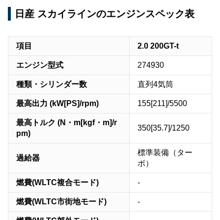
日産 スカイラインのエンジンスペック表
項目
2.0 200GT-t
エンジン型式
274930
種類・シリンダー数
直列4気筒
最高出力 (kW[PS]/rpm)
155[211]/5500
最高トルク (N・m[kgf・m]/r
350[35.7]/1250
pm)
標準装備（ター
過給器
ボ）
燃費(WLTC複合モード)
-
燃費(WLTC市街地モード)
-