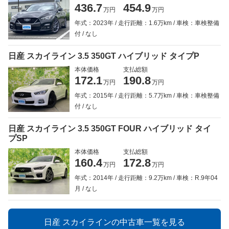
436.7
454.9
万円
万円
年式：2023年
走行距離：1.6万km
車検：車検整備
付
なし
日産 スカイライン 3.5 350GT ハイブリッド タイプP
本体価格
支払総額
172.1
190.8
万円
万円
年式：2015年
走行距離：5.7万km
車検：車検整備
付
なし
日産 スカイライン 3.5 350GT FOUR ハイブリッド タイ
プSP
本体価格
支払総額
160.4
172.8
万円
万円
年式：2014年
走行距離：9.2万km
車検：R.9年04
月
なし
日産 スカイラインの中古車一覧を見る