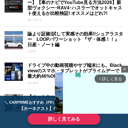
ー】【車のナビでYouTube見る方法2026】新
型ヴォクシー･RAV4･ハスラーでオットキャス
ト使えるか比較検証! オススメはどれ?!
カーライフ
論より証拠!試して実感その効果!!シュアラスタ
ー LOOPパワーショット 『ザ・体感！！』
日産・ノート編
クルマ
ドライブ中の動画視聴やサブ端末にも。Black
close
viewのスマホ・タブレットがプライムデーで
最大約46%OFF相当に
詳しく見る
arrow_forward_ios
エンタメ
【オットキャスト徹底比較!!】結局どれを買え
ばいいの？皆さんにベストな『車でYouTube
＼ CARPRIMEおすすめ（PR） ／
ディーラーで手放すのはもったいない！
を見る方法』教えます(P3 PRO、nano、E2、
【カーネクスト】ならどんなクルマも高価買取
play2videoUltra、Mirror Touch)
詳しく見てみる
カーライフ