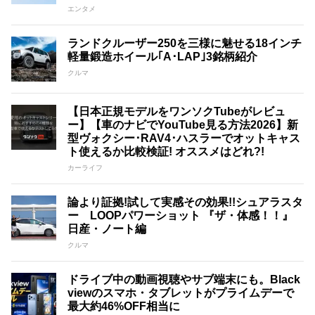
エンタメ
ランドクルーザー250を三様に魅せる18インチ
軽量鍛造ホイール｢A･LAP｣3銘柄紹介
クルマ
【日本正規モデルをワンソクTubeがレビュ
ー】【車のナビでYouTube見る方法2026】新
型ヴォクシー･RAV4･ハスラーでオットキャス
ト使えるか比較検証! オススメはどれ?!
カーライフ
論より証拠!試して実感その効果!!シュアラスタ
ー LOOPパワーショット 『ザ・体感！！』
日産・ノート編
クルマ
ドライブ中の動画視聴やサブ端末にも。Black
viewのスマホ・タブレットがプライムデーで
最大約46%OFF相当に