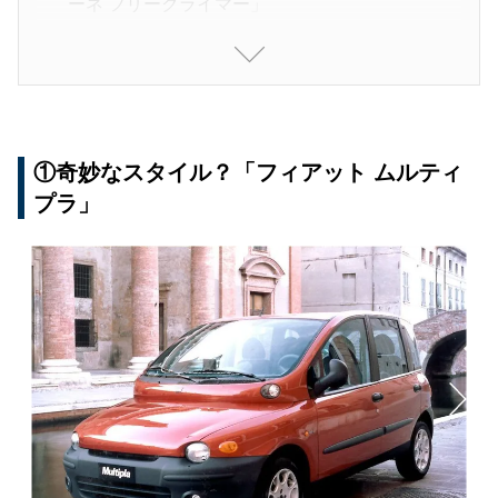
ーネ フリークライマー」
⑧iQが原型より高そう？「アストンマーチン・シ
グネット」
⑨水陸両用「RMA・アンフィレンジャー2800S
R」
①奇妙なスタイル？「フィアット ムルティ
プラ」