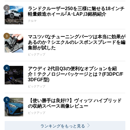
ランドクルーザー250を三様に魅せる18インチ
軽量鍛造ホイール｢A･LAP｣3銘柄紹介
クルマ
マユツバなチューニングパーツは本当に効果が
あるのか？シエクルのレスポンスブレードを編
集部が試した
ピックアップ
アウディ 2代目Q3の便利なオプションを紹
介！テクノロジーパッケージとは？(F3DPC/F
3DFGF型)
ピックアップ
【使い勝手は良好!?】ヴィッツ ハイブリッド
の収納スペース画像レビュー
ピックアップ
ランキングをもっと見る