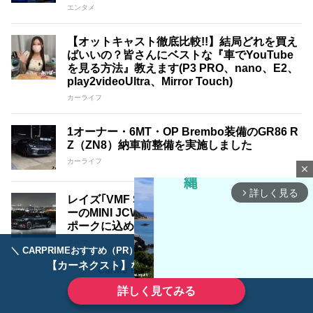
エンタメ
【オットキャスト徹底比較!!】結局どれを買え
ばいいの？皆さんにベストな『車でYouTube
を見る方法』教えます(P3 PRO、nano、E2、
play2videoUltra、Mirror Touch)
カーライフ
1オーナー・6MT・OP Brembo装備のGR86 R
Z（ZN8）納車前整備を実施しました
カーライフ
close
詳しく見る
arrow_forward_ios
レイズ｢VMF S-01｣はビッグブレーキキャリパ
ーのMINI JCWにも対応！目を疑うほど薄いス
ポークに込められた秘密
クルマ
＼ CARPRIMEおすすめ（PR） ／
ディーラーで手放すのはもったいない！
【カーネクスト】ならどんなクルマも高価買取
CarMe Proをもっと見る
詳しく見てみる