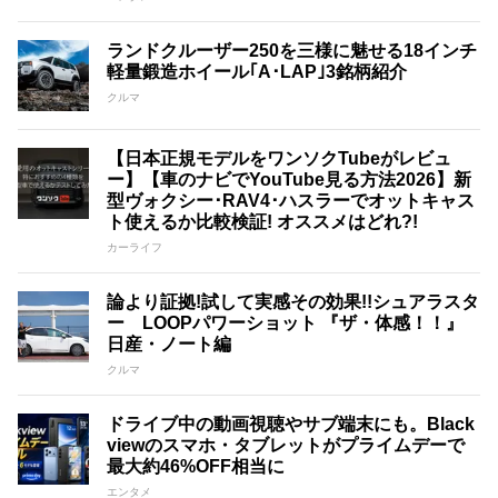
ランドクルーザー250を三様に魅せる18インチ
軽量鍛造ホイール｢A･LAP｣3銘柄紹介
クルマ
【日本正規モデルをワンソクTubeがレビュ
ー】【車のナビでYouTube見る方法2026】新
型ヴォクシー･RAV4･ハスラーでオットキャス
ト使えるか比較検証! オススメはどれ?!
カーライフ
論より証拠!試して実感その効果!!シュアラスタ
ー LOOPパワーショット 『ザ・体感！！』
日産・ノート編
クルマ
ドライブ中の動画視聴やサブ端末にも。Black
viewのスマホ・タブレットがプライムデーで
最大約46%OFF相当に
エンタメ