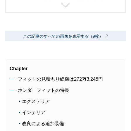
2000年代、中堅出版社ダイヤモンド社の自動車
専門誌・副編集長に就く。以降、男性ライフス
タイル誌「Straight’」（扶桑社）など複数の男
性誌編集長を歴任し独立、フリーランスのエデ
ィターに、現職。著書に「シングルモルトの愉
しみ方」（学習研究社）がある。
この記事のすべての画像を表示する（9枚）
Chapter
フィットの見積もり総額は272万3,245円
ホンダ フィットの特長
エクステリア
インテリア
改良による追加装備