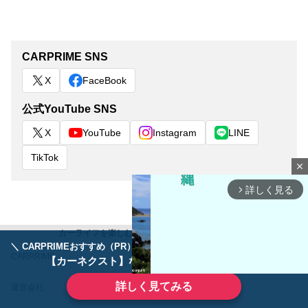
CARPRIME SNS
X
FaceBook
公式YouTube SNS
X
YouTube
Instagram
LINE
TikTok
close
詳しく見る
arrow_forward_ios
カーライフを楽しむ全ての人に クルマ情報マガジン
＼ CARPRIMEおすすめ（PR） ／
ディーラーで手放すのはもったいない！
CARPRIME
カスタムCarMe
【カーネクスト】ならどんなクルマも高価買取
詳しく見てみる
運営会社
お問い合わせ