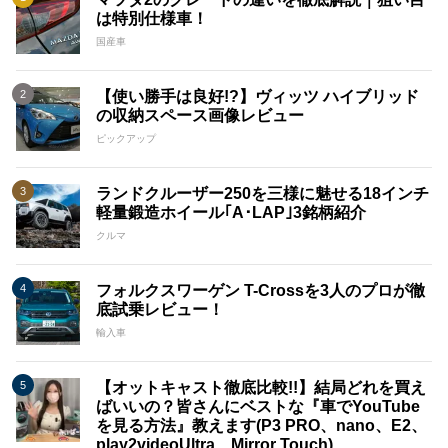
は特別仕様車！
国産車
【使い勝手は良好!?】ヴィッツ ハイブリッド
の収納スペース画像レビュー
ピックアップ
ランドクルーザー250を三様に魅せる18インチ
軽量鍛造ホイール｢A･LAP｣3銘柄紹介
クルマ
フォルクスワーゲン T-Crossを3人のプロが徹
底試乗レビュー！
輸入車
【オットキャスト徹底比較!!】結局どれを買え
ばいいの？皆さんにベストな『車でYouTube
を見る方法』教えます(P3 PRO、nano、E2、
play2videoUltra、Mirror Touch)