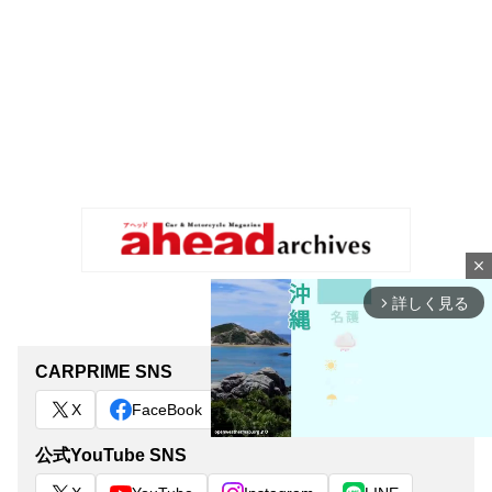
close
詳しく見る
arrow_forward_ios
CARPRIME SNS
X
FaceBook
公式YouTube SNS