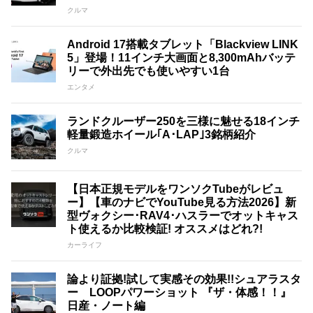
クルマ
Android 17搭載タブレット「Blackview LINK
5」登場！11インチ大画面と8,300mAhバッテ
リーで外出先でも使いやすい1台
エンタメ
ランドクルーザー250を三様に魅せる18インチ
軽量鍛造ホイール｢A･LAP｣3銘柄紹介
クルマ
【日本正規モデルをワンソクTubeがレビュ
ー】【車のナビでYouTube見る方法2026】新
型ヴォクシー･RAV4･ハスラーでオットキャス
ト使えるか比較検証! オススメはどれ?!
カーライフ
論より証拠!試して実感その効果!!シュアラスタ
ー LOOPパワーショット 『ザ・体感！！』
日産・ノート編