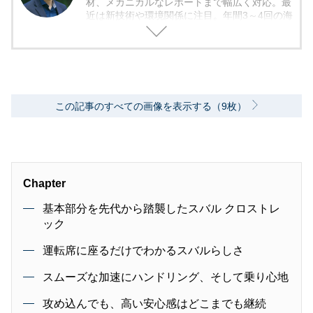
材、メカニカルなレポートまで幅広く対応。最
近は新技術や環境関係に注目。年間3～4回の海
外モーターショー取材を実施。レース経験あ
り。毎月1回のSA/PAの食べ歩き取材を10年ほ
ど継続中。日本自動車ジャーナリスト協会（AJ
AJ）会員 自動車技術会会員 環境社会検定試
験（ECO検定）
この記事のすべての画像を表示する（9枚）
Chapter
基本部分を先代から踏襲したスバル クロストレ
ック
運転席に座るだけでわかるスバルらしさ
スムーズな加速にハンドリング、そして乗り心地
攻め込んでも、高い安心感はどこまでも継続