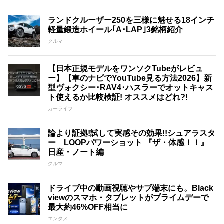
ランドクルーザー250を三様に魅せる18インチ
軽量鍛造ホイール｢A･LAP｣3銘柄紹介
クルマ
【日本正規モデルをワンソクTubeがレビュ
ー】【車のナビでYouTube見る方法2026】新
型ヴォクシー･RAV4･ハスラーでオットキャス
ト使えるか比較検証! オススメはどれ?!
カーライフ
論より証拠!試して実感その効果!!シュアラスタ
ー LOOPパワーショット 『ザ・体感！！』
日産・ノート編
クルマ
ドライブ中の動画視聴やサブ端末にも。Black
viewのスマホ・タブレットがプライムデーで
最大約46%OFF相当に
エンタメ