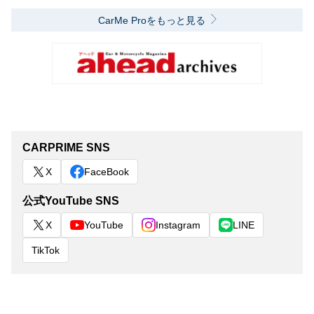
CarMe Proをもっと見る
CARPRIME SNS
X
FaceBook
公式YouTube SNS
X
YouTube
Instagram
LINE
TikTok