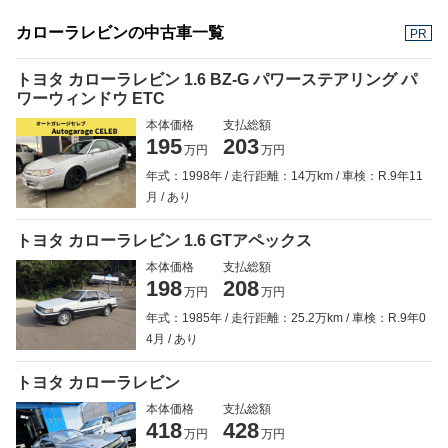
カローラレビンの中古車一覧
PR
トヨタ カローラレビン 1.6 BZ-G パワーステアリング パ
ワーウィンドウ ETC
本体価格
支払総額
195
203
万円
万円
年式：1998年
走行距離：14万km
車検：R.9年11
月
あり
トヨタ カローラレビン 1.6 GTアペックス
本体価格
支払総額
198
208
万円
万円
年式：1985年
走行距離：25.2万km
車検：R.9年0
4月
あり
トヨタ カローラレビン
本体価格
支払総額
418
428
万円
万円