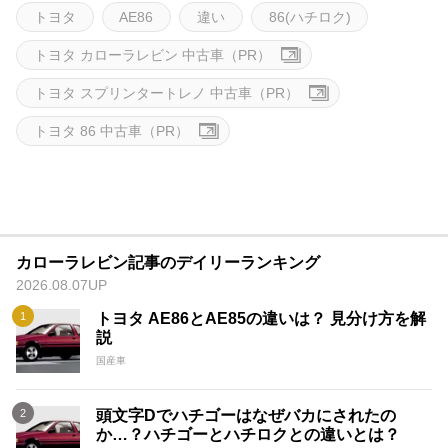
トヨタ
AE86
違い
86(ハチロク)
トヨタ カローラレビン 中古車（PR）
トヨタ スプリンタートレノ 中古車（PR）
トヨタ 86 中古車（PR）
カローラレビン記事のデイリーランキング
2026.08.07UP
トヨタ AE86とAE85の違いは？ 見分け方を解
説
国産車
頭文字Dでハチゴーはなぜバカにされたの
か…？ハチゴーとハチロクとの違いとは？