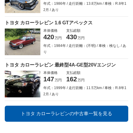
年式：1986年
走行距離：13.8万km
車検：R.8年1
2月
あり
トヨタ カローラレビン 1.6 GTアペックス
本体価格
支払総額
420
430
万円
万円
年式：1984年
走行距離：(不明)
車検：検なし
あ
り
トヨタ カローラレビン 最終型4A-GE型20Vエンジン
本体価格
支払総額
147
162
万円
万円
年式：1999年
走行距離：11.5万km
車検：R.8年1
2月
あり
トヨタ カローラレビンの中古車一覧を見る