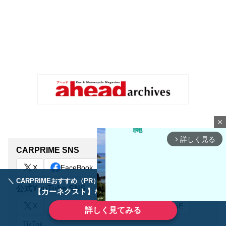
close
詳しく見る
arrow_forward_ios
CARPRIME SNS
X
FaceBook
＼ CARPRIMEおすすめ（PR） ／
ディーラーで手放すのはもったいない！
公式YouTube SNS
【カーネクスト】ならどんなクルマも高価買取
X
YouTube
Instagram
LINE
詳しく見てみる
TikTok