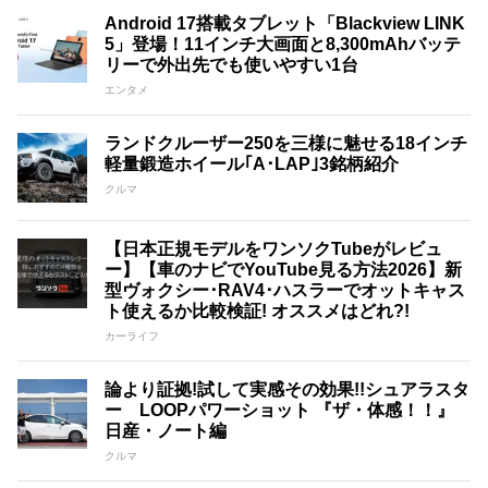
Android 17搭載タブレット「Blackview LINK
5」登場！11インチ大画面と8,300mAhバッテ
リーで外出先でも使いやすい1台
エンタメ
ランドクルーザー250を三様に魅せる18インチ
軽量鍛造ホイール｢A･LAP｣3銘柄紹介
クルマ
【日本正規モデルをワンソクTubeがレビュ
ー】【車のナビでYouTube見る方法2026】新
型ヴォクシー･RAV4･ハスラーでオットキャス
ト使えるか比較検証! オススメはどれ?!
カーライフ
論より証拠!試して実感その効果!!シュアラスタ
ー LOOPパワーショット 『ザ・体感！！』
日産・ノート編
クルマ