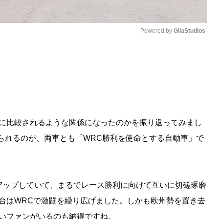
Powered by 
GliaStudios
M
u
t
e
いに比較されるような関係になったのかを振り返ってみまし
られるのが、両車とも「WRC勝利を使命とする自動車」で
をアップしていて、まるでレース勝利に向けて互いに切磋琢磨
台はWRCで激闘を繰り広げました。しかも欧州勢を置き去
いファンがいるのも納得ですね。