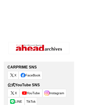
CARPRIME SNS
X
FaceBook
公式YouTube SNS
X
YouTube
Instagram
LINE
TikTok