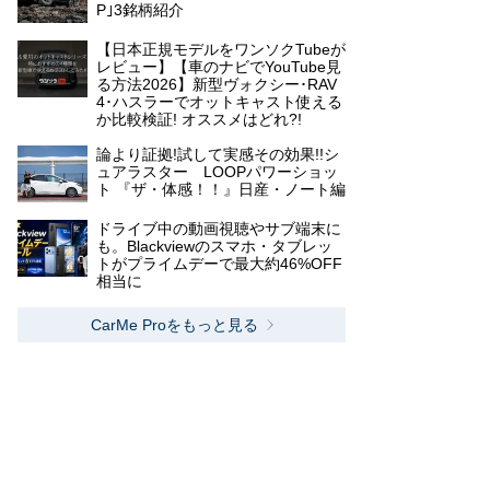
P｣3銘柄紹介
【日本正規モデルをワンソクTubeが
レビュー】【車のナビでYouTube見
る方法2026】新型ヴォクシー･RAV
4･ハスラーでオットキャスト使える
か比較検証! オススメはどれ?!
論より証拠!試して実感その効果!!シ
ュアラスター LOOPパワーショッ
ト 『ザ・体感！！』日産・ノート編
ドライブ中の動画視聴やサブ端末に
も。Blackviewのスマホ・タブレッ
トがプライムデーで最大約46%OFF
相当に
CarMe Proをもっと見る