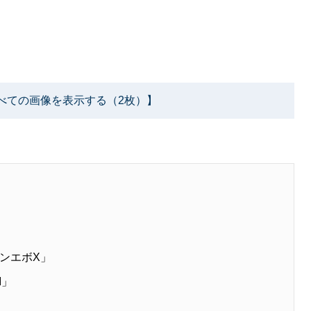
べての画像を表示する（2枚）】
ンエボX」
I」