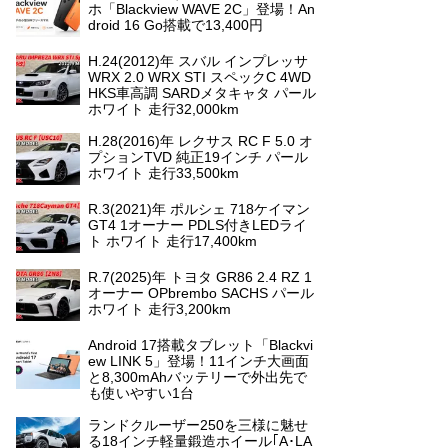
ホ「Blackview WAVE 2C」登場！An
droid 16 Go搭載で13,400円
H.24(2012)年 スバル インプレッサ
WRX 2.0 WRX STI スペックC 4WD
HKS車高調 SARDメタキャタ パール
ホワイト 走行32,000km
H.28(2016)年 レクサス RC F 5.0 オ
プションTVD 純正19インチ パール
ホワイト 走行33,500km
R.3(2021)年 ポルシェ 718ケイマン
GT4 1オーナー PDLS付きLEDライ
ト ホワイト 走行17,400km
R.7(2025)年 トヨタ GR86 2.4 RZ 1
オーナー OPbrembo SACHS パール
ホワイト 走行3,200km
Android 17搭載タブレット「Blackvi
ew LINK 5」登場！11インチ大画面
と8,300mAhバッテリーで外出先で
も使いやすい1台
ランドクルーザー250を三様に魅せ
る18インチ軽量鍛造ホイール｢A･LA