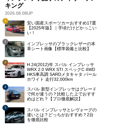
キング
2026.08.08UP
安い国産スポーツカーおすすめ17選
【2025年版】｜手頃だけどかっこい
い！
インプレッサのブラックレザーの本
革シート画像【標準装備と比較】
H.24(2012)年 スバル インプレッサ
WRX 2.0 WRX STI スペックC 4WD
HKS車高調 SARDメタキャタ パール
ホワイト 走行32,000km
スバル 新型インプレッサはグレード
で何が違うの？比較した上でおすす
めはどれ？【プロ徹底解説】
スバル インプレッサとレヴォーグの
違いとは？どっちがおすすめ？2台
を徹底比較