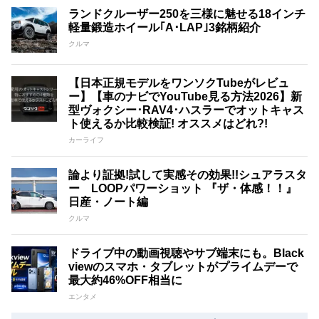
ランドクルーザー250を三様に魅せる18インチ
軽量鍛造ホイール｢A･LAP｣3銘柄紹介
クルマ
【日本正規モデルをワンソクTubeがレビュ
ー】【車のナビでYouTube見る方法2026】新
型ヴォクシー･RAV4･ハスラーでオットキャス
ト使えるか比較検証! オススメはどれ?!
カーライフ
論より証拠!試して実感その効果!!シュアラスタ
ー LOOPパワーショット 『ザ・体感！！』
日産・ノート編
クルマ
ドライブ中の動画視聴やサブ端末にも。Black
viewのスマホ・タブレットがプライムデーで
最大約46%OFF相当に
エンタメ