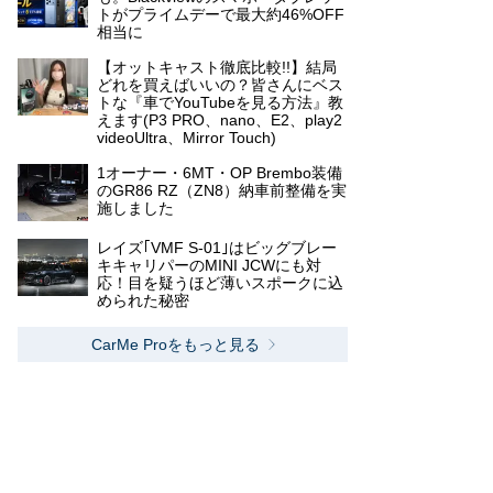
トがプライムデーで最大約46%OFF
相当に
【オットキャスト徹底比較!!】結局
どれを買えばいいの？皆さんにベス
トな『車でYouTubeを見る方法』教
えます(P3 PRO、nano、E2、play2
videoUltra、Mirror Touch)
1オーナー・6MT・OP Brembo装備
のGR86 RZ（ZN8）納車前整備を実
施しました
レイズ｢VMF S-01｣はビッグブレー
キキャリパーのMINI JCWにも対
応！目を疑うほど薄いスポークに込
められた秘密
CarMe Proをもっと見る