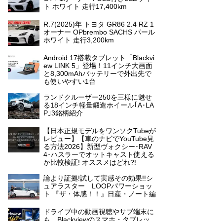
ト ホワイト 走行17,400km
R.7(2025)年 トヨタ GR86 2.4 RZ 1
オーナー OPbrembo SACHS パール
ホワイト 走行3,200km
Android 17搭載タブレット「Blackvi
ew LINK 5」登場！11インチ大画面
と8,300mAhバッテリーで外出先で
も使いやすい1台
ランドクルーザー250を三様に魅せ
る18インチ軽量鍛造ホイール｢A･LA
P｣3銘柄紹介
【日本正規モデルをワンソクTubeが
レビュー】【車のナビでYouTube見
る方法2026】新型ヴォクシー･RAV
4･ハスラーでオットキャスト使える
か比較検証! オススメはどれ?!
論より証拠!試して実感その効果!!シ
ュアラスター LOOPパワーショッ
ト 『ザ・体感！！』日産・ノート編
ドライブ中の動画視聴やサブ端末に
も。Blackviewのスマホ・タブレッ