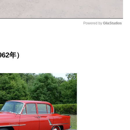
Powered by 
GliaStudios
M
u
962年）
t
e