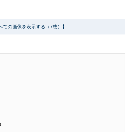
べての画像を表示する（7枚）】
）
）
）
年）