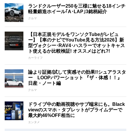
ランドクルーザー250を三様に魅せる18インチ
軽量鍛造ホイール｢A･LAP｣3銘柄紹介
クルマ
【日本正規モデルをワンソクTubeがレビュ
ー】【車のナビでYouTube見る方法2026】新
型ヴォクシー･RAV4･ハスラーでオットキャス
ト使えるか比較検証! オススメはどれ?!
カーライフ
論より証拠!試して実感その効果!!シュアラスタ
ー LOOPパワーショット 『ザ・体感！！』
日産・ノート編
クルマ
ドライブ中の動画視聴やサブ端末にも。Black
viewのスマホ・タブレットがプライムデーで
最大約46%OFF相当に
エンタメ