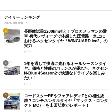
デイリーランキング
2026.08.09UP
長距離試乗1200km超え！プロカメラマンの愛
車 初代レヴォーグで体感した圧雪路・氷上に
おけるネクセンタイヤ「WINGUARD ice2」の
実力
クルマ
1年を通して快適に走れるオールシーズンタイ
ヤ。価格と性能のバランスが優れた、ネクセン
N-Blue 4Season2で快適なドライブを楽しみ
たい！
クルマ
ロードスターRFやフェアレディZとの相性抜
群？コンチネンタルタイヤ「マックス・コンタ
クト MC7」を山田弘樹がレポート！
クルマ